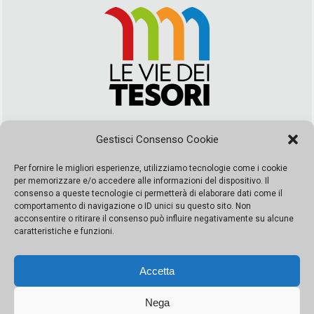
Via Duca della Verdura, 32 | Palermo
Gestisci Consenso Cookie
segreteria@leviedeitesori.it
info@leviedeitesori.it
Per fornire le migliori esperienze, utilizziamo tecnologie come i cookie
per memorizzare e/o accedere alle informazioni del dispositivo. Il
Direttore Responsabile
Marcello Barbaro
– Aut. del tribunale di
consenso a queste tecnologie ci permetterà di elaborare dati come il
Palermo n. 19 del 2017 iscrizione al roc numero 37003 Editore
comportamento di navigazione o ID unici su questo sito. Non
Porta Felice Srl. Sede legale: Via Libertà 93 – 90143 Palermo
acconsentire o ritirare il consenso può influire negativamente su alcune
Società iscritta alla Camera di Commercio di Palermo Ufficio
caratteristiche e funzioni.
Registro delle imprese di Palermo nr. REA 326823- P.I.
065228208251 Capitale 10000 euro IV
Accetta
Nega