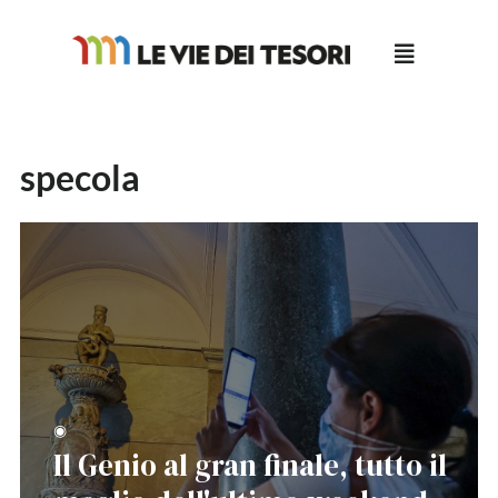
Salta
al
contenuto
specola
◉
Il Genio al gran finale, tutto il