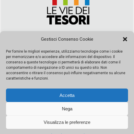
Via Duca della Verdura, 32 | Palermo
Gestisci Consenso Cookie
segreteria@leviedeitesori.it
info@leviedeitesori.it
Per fornire le migliori esperienze, utilizziamo tecnologie come i cookie
per memorizzare e/o accedere alle informazioni del dispositivo. Il
Direttore Responsabile
Marcello Barbaro
– Aut. del tribunale di
consenso a queste tecnologie ci permetterà di elaborare dati come il
Palermo n. 19 del 2017 iscrizione al roc numero 37003 Editore
comportamento di navigazione o ID unici su questo sito. Non
Porta Felice Srl. Sede legale: Via Libertà 93 – 90143 Palermo
acconsentire o ritirare il consenso può influire negativamente su alcune
Società iscritta alla Camera di Commercio di Palermo Ufficio
caratteristiche e funzioni.
Registro delle imprese di Palermo nr. REA 326823- P.I.
065228208251 Capitale 10000 euro IV
Accetta
Nega
Visualizza le preferenze
© Copyright Porta Felice | Le Vie dei Tesori. Tutti i diritti riservati |
Privacy Policy
|