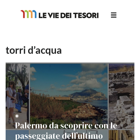
Salta
al
contenuto
torri d’acqua
◉
Palermo da scoprire con le
passeggiate dell’ultimo