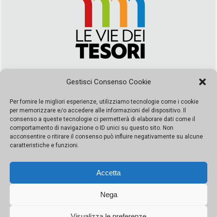
Via Duca della Verdura, 32 | Palermo
Gestisci Consenso Cookie
segreteria@leviedeitesori.it
info@leviedeitesori.it
Per fornire le migliori esperienze, utilizziamo tecnologie come i cookie
per memorizzare e/o accedere alle informazioni del dispositivo. Il
Direttore Responsabile
Marcello Barbaro
– Aut. del tribunale di
consenso a queste tecnologie ci permetterà di elaborare dati come il
Palermo n. 19 del 2017 iscrizione al roc numero 37003 Editore
comportamento di navigazione o ID unici su questo sito. Non
Porta Felice Srl. Sede legale: Via Libertà 93 – 90143 Palermo
acconsentire o ritirare il consenso può influire negativamente su alcune
Società iscritta alla Camera di Commercio di Palermo Ufficio
caratteristiche e funzioni.
Registro delle imprese di Palermo nr. REA 326823- P.I.
065228208251 Capitale 10000 euro IV
Accetta
Nega
Visualizza le preferenze