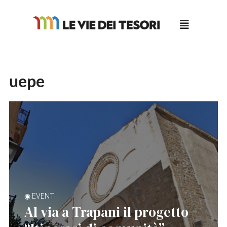
Salta
al
contenuto
uepe
◉ EVENTI
Al via a Trapani il progetto