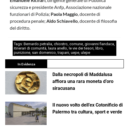
Emanuele Ricifari
, dirigente generale di Pubblica
sicurezza e presidente Anfp, Associazione nazionale
funzionari di Polizia;
Paola Maggio
, docente di
procedura penale;
Aldo Schiavello
, docente di filosofia
del diritto.
Tags:
Bernardo petralia
,
chiostro
,
comune
,
giovanni fiandaca
,
itinerari di comunità
,
laura anello
,
le vie dei tesori
,
libro
,
punizione
,
san domenico
,
trapani
,
uepe
,
ulepe
In Evidenza
Dalla necropoli di Maddalusa
affiora una rara moneta d’oro
siracusana
Il nuovo volto dell’ex Cotonificio di
Palermo tra cultura, sport e verde