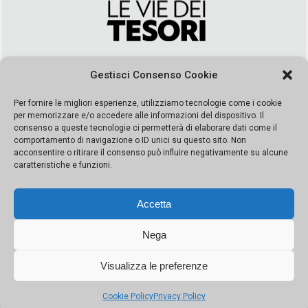
Via Duca della Verdura, 32 | Palermo
Gestisci Consenso Cookie
segreteria@leviedeitesori.it
info@leviedeitesori.it
Per fornire le migliori esperienze, utilizziamo tecnologie come i cookie
per memorizzare e/o accedere alle informazioni del dispositivo. Il
Direttore Responsabile
Marcello Barbaro
– Aut. del tribunale di
consenso a queste tecnologie ci permetterà di elaborare dati come il
Palermo n. 19 del 2017 iscrizione al roc numero 37003 Editore
comportamento di navigazione o ID unici su questo sito. Non
Porta Felice Srl. Sede legale: Via Libertà 93 – 90143 Palermo
acconsentire o ritirare il consenso può influire negativamente su alcune
Società iscritta alla Camera di Commercio di Palermo Ufficio
caratteristiche e funzioni.
Registro delle imprese di Palermo nr. REA 326823- P.I.
065228208251 Capitale 10000 euro IV
Accetta
Nega
Visualizza le preferenze
© Copyright Porta Felice | Le Vie dei Tesori. Tutti i diritti riservati |
Privacy Policy
|
Cookie Policy
Privacy Policy
Made by:
Kappaelle Comunicazione