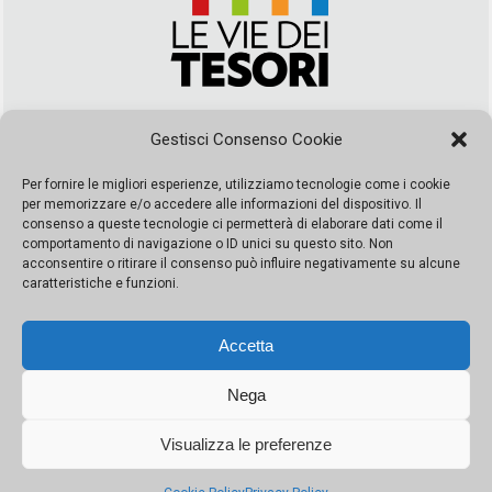
Via Duca della Verdura, 32 | Palermo
Gestisci Consenso Cookie
segreteria@leviedeitesori.it
info@leviedeitesori.it
Per fornire le migliori esperienze, utilizziamo tecnologie come i cookie
per memorizzare e/o accedere alle informazioni del dispositivo. Il
Direttore Responsabile
Marcello Barbaro
– Aut. del tribunale di
consenso a queste tecnologie ci permetterà di elaborare dati come il
Palermo n. 19 del 2017 iscrizione al roc numero 37003 Editore
comportamento di navigazione o ID unici su questo sito. Non
Porta Felice Srl. Sede legale: Via Libertà 93 – 90143 Palermo
acconsentire o ritirare il consenso può influire negativamente su alcune
Società iscritta alla Camera di Commercio di Palermo Ufficio
caratteristiche e funzioni.
Registro delle imprese di Palermo nr. REA 326823- P.I.
065228208251 Capitale 10000 euro IV
Accetta
Nega
Visualizza le preferenze
© Copyright Porta Felice | Le Vie dei Tesori. Tutti i diritti riservati |
Privacy Policy
|