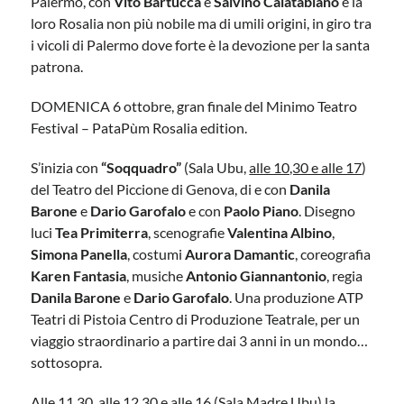
Palermo, con
Vito Bartucca
e
Salvino Calatabiano
e la
loro Rosalia non più nobile ma di umili origini, in giro tra
i vicoli di Palermo dove forte è la devozione per la santa
patrona.
DOMENICA 6 ottobre, gran finale del Minimo Teatro
Festival – PataPùm Rosalia edition.
S’inizia con
“Soqquadro”
(Sala Ubu,
alle 10,30 e alle 17
)
del Teatro del Piccione di Genova, di e con
Danila
Barone
e
Dario Garofalo
e con
Paolo Piano
. Disegno
luci
Tea Primiterra
, scenografie
Valentina Albino
,
Simona Panella
, costumi
Aurora Damantic
, coreografia
Karen Fantasia
, musiche
Antonio Giannantonio
, regia
Danila Barone
e
Dario Garofalo
. Una produzione ATP
Teatri di Pistoia Centro di Produzione Teatrale, per un
viaggio straordinario a partire dai 3 anni in un mondo…
sottosopra.
Alle 11,30, alle 12,30 e alle 16
(Sala Madre Ubu) la