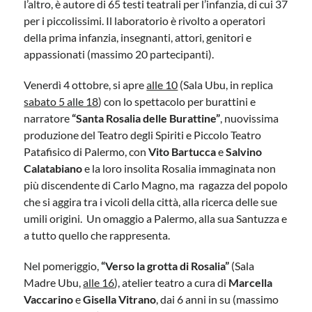
l’altro, è autore di 65 testi teatrali per l’infanzia, di cui 37
per i piccolissimi. Il laboratorio è rivolto a operatori
della prima infanzia, insegnanti, attori, genitori e
appassionati (massimo 20 partecipanti).
Venerdì 4 ottobre, si apre
alle 10
(Sala Ubu, in replica
sabato 5 alle 18
) con lo spettacolo per burattini e
narratore
“Santa Rosalia delle Burattine”
, nuovissima
produzione del Teatro degli Spiriti e Piccolo Teatro
Patafisico di Palermo, con
Vito Bartucca
e
Salvino
Calatabiano
e la loro insolita Rosalia immaginata non
più discendente di Carlo Magno, ma ragazza del popolo
che si aggira tra i vicoli della città, alla ricerca delle sue
umili origini. Un omaggio a Palermo, alla sua Santuzza e
a tutto quello che rappresenta.
Nel pomeriggio,
“Verso la grotta di Rosalia”
(Sala
Madre Ubu,
alle 16
), atelier teatro a cura di
Marcella
Vaccarino
e
Gisella Vitrano
, dai 6 anni in su (massimo