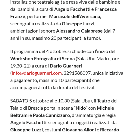
installazione teatrale agita e resa viva dalle bambine e
dai bambini, a cura di
Angelo Facchetti
e
Francesca
Franzè
, performer
Mariasole dell’Aversana
,
scenografia realizzata da
Giuseppe Luzzi
,
ambientazioni sonore
Alessandro Calabrese
(dai 7
anni in su, massimo 20 partecipanti a turno).
Il programma del 4 ottobre, si chiude con l’inizio del
Workshop Fotografia di Scena
(Sala Ubu Madre, ore
19,30-21) a cura di
Dario Guarneri
(
info@darioguarneri.com
, 3291588097, unica iniziativa
a pagamento, massimo 10 partecipanti) che
accompagnerà tutta la durata del festival.
SABATO 5 ottobre
alle 10,30
(Sala Ubu), il Teatro del
Telaio di Brescia porta in scena
“Nido”
con
Michele
Beltrami
e
Paola Cannizzaro
, drammaturgia e regia
Angelo Facchetti
, scenografia e oggetti realizzati da
Giuseppe Luzzi
, costumi
Giovanna Allodi
e
Riccardo