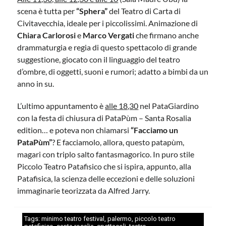
scena è tutta per
“Sphera”
del Teatro di Carta di
Civitavecchia, ideale per i piccolissimi. Animazione di
Chiara Carlorosi
e
Marco Vergati
che firmano anche
drammaturgia e regia di questo spettacolo di grande
suggestione, giocato con il linguaggio del teatro
d’ombre, di oggetti, suoni e rumori; adatto a bimbi da un
anno in su.
L’ultimo appuntamento è
alle 18,30
nel PataGiardino
con la festa di chiusura di PataPùm – Santa Rosalia
edition… e poteva non chiamarsi
“Facciamo un
PataPùm”
? E facciamolo, allora, questo patapùm,
magari con triplo salto fantasmagorico. In puro stile
Piccolo Teatro Patafisico che si ispira, appunto, alla
Patafisica, la scienza delle eccezioni e delle soluzioni
immaginarie teorizzata da Alfred Jarry.
Tags:
minimo teatro festival
,
palermo
,
piccolo teatro