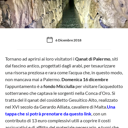
6 Dicembre 2018
Tornano ad aprirsi ai loro visitatori i
Qanat di Palermo
, siti
dal fascino antico, progettati dagli arabi, per tesaurizzare
una risorsa preziosa e rara come l’acqua che, in questo modo,
non mancava mai a Palermo.
Domenica 16 dicembre
l’appuntamento è a
fondo Micciulla
per visitare l’acquedotto
sotterraneo che captava le sorgenti nella Conca d’Oro. Si
tratta del il qanat del cosiddetto Gesuitico Alto, realizzato
nel XVI secolo da Gerardo Alliata, cavaliere di Malta.
Una
tappa che si potrà prenotare da questo link
, con un
contributo di 13 euro complessivi utili a coprire il costi
assicurativi e di affitto del materiale necessario, e turni che