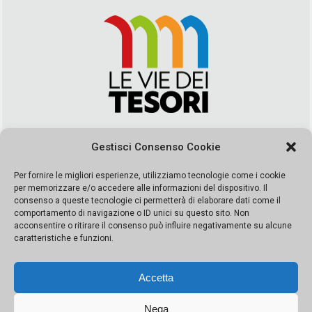
Via Duca della Verdura, 32 | Palermo
Gestisci Consenso Cookie
segreteria@leviedeitesori.it
info@leviedeitesori.it
Per fornire le migliori esperienze, utilizziamo tecnologie come i cookie
per memorizzare e/o accedere alle informazioni del dispositivo. Il
Direttore Responsabile
Marcello Barbaro
– Aut. del tribunale di
consenso a queste tecnologie ci permetterà di elaborare dati come il
Palermo n. 19 del 2017 iscrizione al roc numero 37003 Editore
comportamento di navigazione o ID unici su questo sito. Non
Porta Felice Srl. Sede legale: Via Libertà 93 – 90143 Palermo
acconsentire o ritirare il consenso può influire negativamente su alcune
Società iscritta alla Camera di Commercio di Palermo Ufficio
caratteristiche e funzioni.
Registro delle imprese di Palermo nr. REA 326823- P.I.
065228208251 Capitale 10000 euro IV
Accetta
Nega