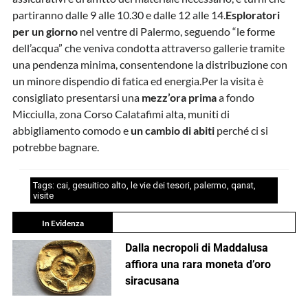
partiranno dalle 9 alle 10.30 e dalle 12 alle 14.
Esploratori
per un giorno
nel ventre di Palermo, seguendo “le forme
dell’acqua” che veniva condotta attraverso gallerie tramite
una pendenza minima, consentendone la distribuzione con
un minore dispendio di fatica ed energia.Per la visita è
consigliato presentarsi una
mezz’ora prima
a fondo
Micciulla, zona Corso Calatafimi alta, muniti di
abbigliamento comodo e
un cambio di abiti
perché ci si
potrebbe bagnare.
Tags:
cai
,
gesuitico alto
,
le vie dei tesori
,
palermo
,
qanat
,
visite
In Evidenza
Dalla necropoli di Maddalusa
affiora una rara moneta d’oro
siracusana