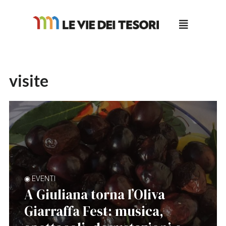
Salta
al
contenuto
visite
◉ EVENTI
A Giuliana torna l’Oliva
Giarraffa Fest: musica,