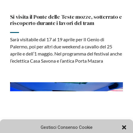
Torna Il Genio di Palermo: un lungo di weekend
di visite inedite, esperienze e passeggiate
Dal 16 al 19 aprile la quinta edizione del festival
ispirato al numer laico della città, promosso dalla
Fondazione Le Vie dei Tesori con Università,
Soprintendenza e Comune. Tra le novità assolute,
l'apertura di Casa Savona, gioiello Art Déco firmato dal
decoratore Gino Morici e dall'ingegnere Giuseppe Arici,
e la visita del Ponte delle Teste mozze, riapparso dopo
un secolo grazie ai lavori per il tram. Si aggiunge Porta
Mazara con i suoi affreschi sconosciuti
Gestisci Consenso Cookie