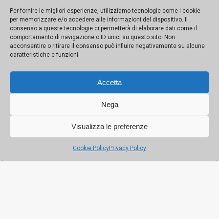
Per fornire le migliori esperienze, utilizziamo tecnologie come i cookie
per memorizzare e/o accedere alle informazioni del dispositivo. Il
consenso a queste tecnologie ci permetterà di elaborare dati come il
comportamento di navigazione o ID unici su questo sito. Non
acconsentire o ritirare il consenso può influire negativamente su alcune
caratteristiche e funzioni.
Accetta
Si visita il Ponte delle Teste mozze, sotterrato e
riscoperto durante i lavori del tram
Nega
Sarà visitabile dal 17 al 19 aprile per Il Genio di
Visualizza le preferenze
Palermo, poi per altri due weekend a cavallo del 25
Cookie Policy
Privacy Policy
aprile e dell’1 maggio. Nel programma del festival anche
l’eclettica Casa Savona e l’antica Porta Mazara