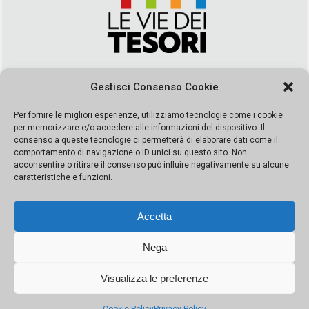
Via Duca della Verdura, 32 | Palermo
Gestisci Consenso Cookie
segreteria@leviedeitesori.it
info@leviedeitesori.it
Per fornire le migliori esperienze, utilizziamo tecnologie come i cookie
per memorizzare e/o accedere alle informazioni del dispositivo. Il
Direttore Responsabile
Marcello Barbaro
– Aut. del tribunale di
consenso a queste tecnologie ci permetterà di elaborare dati come il
Palermo n. 19 del 2017 iscrizione al roc numero 37003 Editore
comportamento di navigazione o ID unici su questo sito. Non
Porta Felice Srl. Sede legale: Via Libertà 93 – 90143 Palermo
acconsentire o ritirare il consenso può influire negativamente su alcune
Società iscritta alla Camera di Commercio di Palermo Ufficio
caratteristiche e funzioni.
Registro delle imprese di Palermo nr. REA 326823- P.I.
065228208251 Capitale 10000 euro IV
Accetta
Nega
Visualizza le preferenze
© Copyright Porta Felice | Le Vie dei Tesori. Tutti i diritti riservati |
Privacy Policy
|