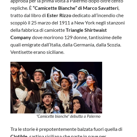
approda per la prima volta a Palermo dopo oltre cento
repliche. È
“Camicette Bianche” di Marco Savatteri
,
tratto dal libro di
Ester Rizzo
dedicato all’incendio che
scoppiò il 25 marzo del 1911 a New York negli stanzoni
della fabbrica di camicette
Triangle Shirtwaist
Company
dove morirono 129 donne, tantissime delle
quali emigrate dall’Italia, dalla Germania, dalla Scozia.
Ventisette erano siciliane.
“Camicette bianche” debutta a Palermo
Tra le storie è prepotentemente balzata fuori quella di
Clotilde
, sartina siciliana che parte in nave per