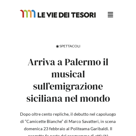
Salta
al
contenuto
◉ SPETTACOLI
Arriva a Palermo il
musical
sull’emigrazione
siciliana nel mondo
Dopo oltre cento repliche, il debutto nel capoluogo
di “Camicette Bianche” di Marco Savatteri, in scena
domenica 23 febbraio al Politeama Garibaldi. Il
progetto fa parte del programma di attività