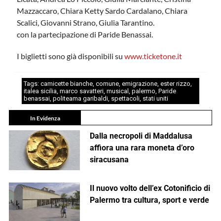
Mazzaccaro, Chiara Ketty Sardo Cardalano, Chiara
Scalici, Giovanni Strano, Giulia Tarantino.
con la partecipazione di Paride Benassai.
I biglietti sono già disponibili su
www.ticketone.it
Tags:
camicette bianche
,
comune
,
emigrazione
,
ester rizzo
,
italea sicilia
,
marco savatteri
,
musical
,
palermo
,
Paride
benassai
,
politeama garibaldi
,
spettacoli
,
stati uniti
In Evidenza
Dalla necropoli di Maddalusa
affiora una rara moneta d’oro
siracusana
Il nuovo volto dell’ex Cotonificio di
Palermo tra cultura, sport e verde