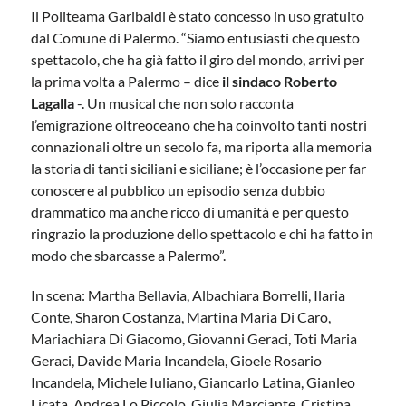
Il Politeama Garibaldi è stato concesso in uso gratuito
dal Comune di Palermo. “Siamo entusiasti che questo
spettacolo, che ha già fatto il giro del mondo, arrivi per
la prima volta a Palermo – dice
il sindaco Roberto
Lagalla
-. Un musical che non solo racconta
l’emigrazione oltreoceano che ha coinvolto tanti nostri
connazionali oltre un secolo fa, ma riporta alla memoria
la storia di tanti siciliani e siciliane; è l’occasione per far
conoscere al pubblico un episodio senza dubbio
drammatico ma anche ricco di umanità e per questo
ringrazio la produzione dello spettacolo e chi ha fatto in
modo che sbarcasse a Palermo”.
In scena: Martha Bellavia, Albachiara Borrelli, Ilaria
Conte, Sharon Costanza, Martina Maria Di Caro,
Mariachiara Di Giacomo, Giovanni Geraci, Toti Maria
Geraci, Davide Maria Incandela, Gioele Rosario
Incandela, Michele Iuliano, Giancarlo Latina, Gianleo
Licata, Andrea Lo Piccolo, Giulia Marciante, Cristina