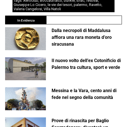
Tags:
Aeroclub
,
Boccadifalco
,
bunker
,
Enac
,
festival
,
Giuseppe Lo Cicero
,
le vie dei tesori
,
palermo
,
Ravetto
,
Valeria Cangelosi
,
Villa Natoli
In Evidenza
Dalla necropoli di Maddalusa
affiora una rara moneta d’oro
siracusana
Il nuovo volto dell’ex Cotonificio di
Palermo tra cultura, sport e verde
Messina e la Vara, cento anni di
fede nel segno della comunità
Prove di rinascita per Baglio