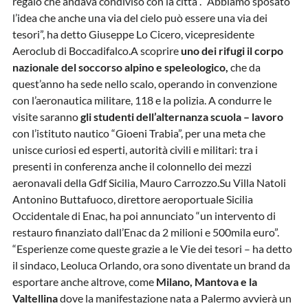
regalo che andava condiviso con la città”. “Abbiamo sposato
l’idea che anche una via del cielo può essere una via dei
tesori”, ha detto Giuseppe Lo Cicero, vicepresidente
Aeroclub di Boccadifalco.A scoprire
uno dei rifugi il corpo
nazionale del soccorso alpino e speleologico,
che da
quest’anno ha sede nello scalo, operando in convenzione
con l’aeronautica militare, 118 e la polizia. A condurre le
visite saranno
gli studenti dell’alternanza scuola – lavoro
con l’istituto nautico “Gioeni Trabia”, per una meta che
unisce curiosi ed esperti, autorità civili e militari: tra i
presenti in conferenza anche il colonnello dei mezzi
aeronavali della Gdf Sicilia, Mauro Carrozzo.Su Villa Natoli
Antonino Buttafuoco, direttore aeroportuale Sicilia
Occidentale di Enac, ha poi annunciato “un intervento di
restauro finanziato dall’Enac da 2 milioni e 500mila euro”.
“Esperienze come queste grazie a le Vie dei tesori – ha detto
il sindaco, Leoluca Orlando, ora sono diventate un brand da
esportare anche altrove, come
Milano, Mantova e la
Valtellina
dove la manifestazione nata a Palermo avvierà un