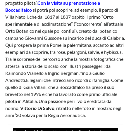
progetto pilota”.
Con la visita su prenotazione a
Boccadifalco
si potrà poi scoprire, ad esempio, il parco di
Villa Natoli, che dal 1817 al 1837 ospitò il primo “
Orto
sperimentale
e di acclimatazione” (“concorrente” all’attuale
Orto Botanico nel quale poi confluì), creato dal botanico
campano Giovanni Gussone su incarico del duca di Calabria.
Qui prospera la prima Pomelia palermitana, accanto ad altri
esemplari da scoprire, tra rose, pelargoni, salvie, e hybiscus.
Tra le sorprese del percorso anche la mostra fotografica che
attesta la storia dello scalo, con illustri passeggeri: da
Raimondo Vianello a Ingrid Bergman, fino a Giulio
Andreotti.E legami che intrecciano ricordi di famiglia. Come
quello di Gaia Villani, che a Boccadifalco ha preso il suo
brevetto nel 1996 e che ha lavorato come primo ufficiale
pilota in Alitalia. Una passione per il volo ereditata dal
nonno,
Vittorio Di Salvo
, ritratto nelle foto in mostra: negli
anni ’30 volava per la Regia Aeronautica.