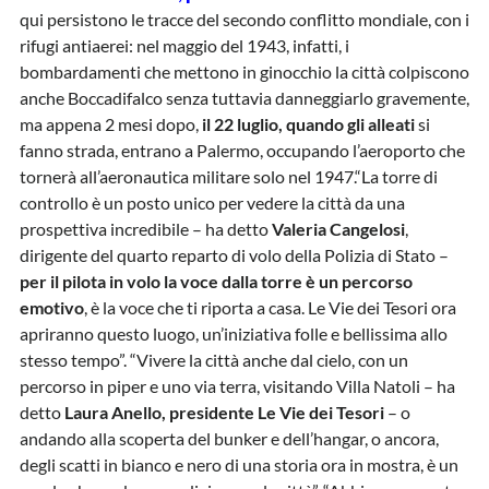
qui persistono le tracce del secondo conflitto mondiale, con i
rifugi antiaerei: nel maggio del 1943, infatti, i
bombardamenti che mettono in ginocchio la città colpiscono
anche Boccadifalco senza tuttavia danneggiarlo gravemente,
ma appena 2 mesi dopo,
il 22 luglio, quando gli alleati
si
fanno strada, entrano a Palermo, occupando l’aeroporto che
tornerà all’aeronautica militare solo nel 1947.“La torre di
controllo è un posto unico per vedere la città da una
prospettiva incredibile – ha detto
Valeria Cangelosi
,
dirigente del quarto reparto di volo della Polizia di Stato –
per il pilota in volo la voce dalla torre è un percorso
emotivo
, è la voce che ti riporta a casa. Le Vie dei Tesori ora
apriranno questo luogo, un’iniziativa folle e bellissima allo
stesso tempo”. “Vivere la città anche dal cielo, con un
percorso in piper e uno via terra, visitando Villa Natoli – ha
detto
Laura Anello, presidente Le Vie dei Tesori
– o
andando alla scoperta del bunker e dell’hangar, o ancora,
degli scatti in bianco e nero di una storia ora in mostra, è un