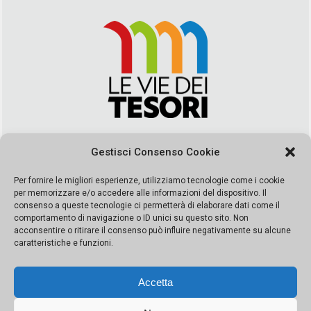
Via Duca della Verdura, 32 | Palermo
Gestisci Consenso Cookie
segreteria@leviedeitesori.it
info@leviedeitesori.it
Per fornire le migliori esperienze, utilizziamo tecnologie come i cookie
per memorizzare e/o accedere alle informazioni del dispositivo. Il
Direttore Responsabile
Marcello Barbaro
– Aut. del tribunale di
consenso a queste tecnologie ci permetterà di elaborare dati come il
Palermo n. 19 del 2017 iscrizione al roc numero 37003 Editore
comportamento di navigazione o ID unici su questo sito. Non
Porta Felice Srl. Sede legale: Via Libertà 93 – 90143 Palermo
acconsentire o ritirare il consenso può influire negativamente su alcune
Società iscritta alla Camera di Commercio di Palermo Ufficio
caratteristiche e funzioni.
Registro delle imprese di Palermo nr. REA 326823- P.I.
065228208251 Capitale 10000 euro IV
Accetta