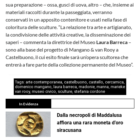
sua preparazione – ossa, gusci di uova, altro – che, insieme ai
materiali raccolti durante la passeggiata, verranno
conservati in un apposito contenitore e usati nella fase di
coloritura delle sculture. “La relazione tra arte e artigianato,
la condivisione delle attività creative, la disseminazione dei
saperi – commenta la direttrice del Museo
Laura Barreca
–
sono alla base del progetto di Mangano & van Rooy a
Castelbuono, il cui esito finale sarà un’opera scultorea che
entrerà a fare parte della collezione permanente del Museo”.
Tags:
arte contemporanea
,
castelbuono
,
castello
,
cercamica
,
domenico mangano
,
laura barreca
,
madonie
,
manna
,
marieke
van rooy
,
museo civico
,
sculture
,
stefania cordone
In Evidenza
Dalla necropoli di Maddalusa
affiora una rara moneta d’oro
siracusana