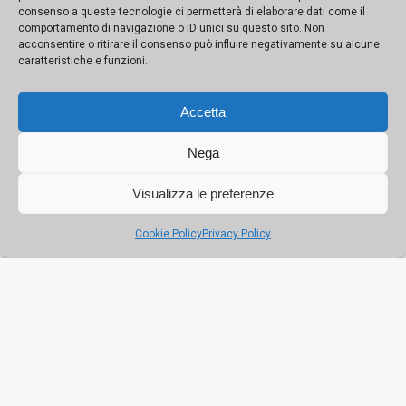
interviste
consenso a queste tecnologie ci permetterà di elaborare dati come il
comportamento di navigazione o ID unici su questo sito. Non
acconsentire o ritirare il consenso può influire negativamente su alcune
caratteristiche e funzioni.
Dall’8 novembre al 13 dicembre un mese di visite ed
esperienze aperte al pubblico nella città dove nel 1959
George Hutchinson battezzò la biodiversità a Monte
Accetta
Pellegrino. L’Università, il Cnr e la Fondazione Le Vie dei
Tesori insieme per valorizzare scienza, ricerca e natura
Nega
Visualizza le preferenze
Cookie Policy
Privacy Policy