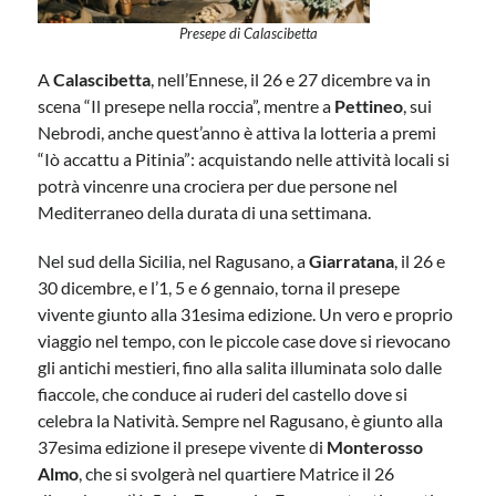
Presepe di Calascibetta
A
Calascibetta
, nell’Ennese, il 26 e 27 dicembre va in
scena “Il presepe nella roccia”, mentre a
Pettineo
, sui
Nebrodi, anche quest’anno è attiva la lotteria a premi
“Iò accattu a Pitinia”: acquistando nelle attività locali si
potrà vincenre una crociera per due persone nel
Mediterraneo della durata di una settimana.
Nel sud della Sicilia, nel Ragusano, a
Giarratana
, il 26 e
30 dicembre, e l’1, 5 e 6 gennaio, torna il presepe
vivente giunto alla 31esima edizione. Un vero e proprio
viaggio nel tempo, con le piccole case dove si rievocano
gli antichi mestieri, fino alla salita illuminata solo dalle
fiaccole, che conduce ai ruderi del castello dove si
celebra la Natività. Sempre nel Ragusano, è giunto alla
37esima edizione il presepe vivente di
Monterosso
Almo
, che si svolgerà nel quartiere Matrice il 26