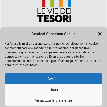
Via Duca della Verdura, 32 | Palermo
Gestisci Consenso Cookie
segreteria@leviedeitesori.it
info@leviedeitesori.it
Per fornire le migliori esperienze, utilizziamo tecnologie come i cookie
per memorizzare e/o accedere alle informazioni del dispositivo. Il
Direttore Responsabile
Marcello Barbaro
– Aut. del tribunale di
consenso a queste tecnologie ci permetterà di elaborare dati come il
Palermo n. 19 del 2017 iscrizione al roc numero 37003 Editore
comportamento di navigazione o ID unici su questo sito. Non
Porta Felice Srl. Sede legale: Via Libertà 93 – 90143 Palermo
acconsentire o ritirare il consenso può influire negativamente su alcune
Società iscritta alla Camera di Commercio di Palermo Ufficio
caratteristiche e funzioni.
Registro delle imprese di Palermo nr. REA 326823- P.I.
065228208251 Capitale 10000 euro IV
Accetta
Nega
Visualizza le preferenze
© Copyright Porta Felice | Le Vie dei Tesori. Tutti i diritti riservati |
Privacy Policy
|