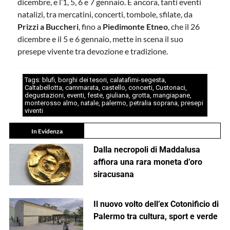
dicembre, e l’1, 5, 6 e 7 gennaio. E ancora, tanti eventi
natalizi, tra mercatini, concerti, tombole, sfilate, da
Prizzi a Buccheri
, fino a
Piedimonte Etneo
, che il 26
dicembre e il 5 e 6 gennaio, mette in scena il suo
presepe vivente tra devozione e tradizione.
Tags:
blufi
,
borghi dei tesori
,
calatafimi-segesta
,
Caltabellotta
,
cammarata
,
castello
,
concerti
,
Custonaci
,
degustazioni
,
eventi
,
feste
,
giuliana
,
grotta
,
mangiapane
,
monterosso almo
,
natale
,
palermo
,
petralia soprana
,
presepi
viventi
In Evidenza
Dalla necropoli di Maddalusa
affiora una rara moneta d’oro
siracusana
Il nuovo volto dell’ex Cotonificio di
Palermo tra cultura, sport e verde