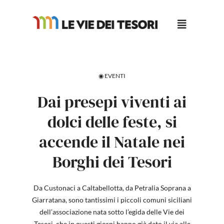
Salta
al
contenuto
◉ EVENTI
Dai presepi viventi ai
dolci delle feste, si
accende il Natale nei
Borghi dei Tesori
Da Custonaci a Caltabellotta, da Petralia Soprana a
Giarratana, sono tantissimi i piccoli comuni siciliani
dell’associazione nata sotto l’egida delle Vie dei
Tesori, che in questi giorni hanno già dato il via alle