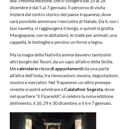
alla 39esima edizione, che si svolgerà dal 25 al 28
dicembre e dal 5 al 7 gennaio. Il percorso di visita
inizierà dal centro storico del paese trapanese, dove
sarà possibile ammirare i mercatini di Natale. Da lì, con i
bus navetta, si raggiungerà il borgo, e quindi la grotta
Mangiapane, con le abitazioni, le stalle per animali, una
cappella, le botteghe e persino un forno a legna.
Ma la magia della Natività anima davvero tantissimi
altri borghi dei Tesori, da un capo all’altro della Sicilia.
Un calendario ricco di appuntamenti
da una parte
all’altra dell’Isola, tra rievocazioni, musica, degustazioni,
mostre e mercatini. Nel Trapanese, un altro presepe
vivente si potrà ammirare a
Calatafimi-Segesta
, dove
nel quartiere “li Ficareddi”, si celebra la nona edizione
dell’evento, il 26, 29 e 30 dicembre, e il 6 e 7 gennaio.