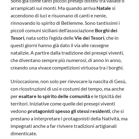
Sono già come tanti piccoli presepi distesi tra vallate o
arrampicati sui monti. Ma quando arriva
Natale
si
accendono di luci e risuonano di canti e nenie,
rinnovando lo spirito di Betlemme. Sono tantissimi i
piccoli comuni siciliani dell’associazione
Borghi dei
Tesori
, nata sotto l’egida delle
Vie dei Tesori
, che in
questi giorni hanno già dato il via alle rassegne
natalizie. A partire dalla tradizione dei presepi viventi,
che diventano sempre più numerosi, di anno in anno,
creando una vivace competizioni virtuosa tra i borghi.
Un’occasione, non solo per rievocare la nascita di Gesù,
con ricostruzioni di usi e costumi del tempo, ma anche
per
esaltare lo spirito delle comunità
e le tipicità dei
territori. Iniziative come quelle dei presepi viventi
vedono
protagonisti spesso gli stessi residenti
, che si
prestano a interpretare i protagonisti della Natività, ma
impegnati anche a far rivivere tradizioni artigianali
dimenticate.