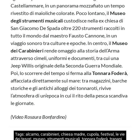
Castellammare, in un panorama mozzafiato un tempo
rivestito di maioliche colorate. Poco lontano, il
Museo
degli strumenti musicali
custodisce nella ex chiesa di
San Giacomo De Spada oltre 220 strumenti raccolti in
tutto il mondo dal maestro Fausto Cannone, in un
viaggio sonoro tra culture e epoche. In centro, il
Museo
dei Carabinieri
rende omaggio alla storia dell’Arma
attraverso cimeli, uniformi e documenti, tra cui una
Jeep Willis originale della Seconda Guerra Mondiale.
Poi, lo scorrere del tempo si ferma alla
Tonnara Foderà
,
affacciata direttamente sul mare: tra magazzini, barche
storiche e gli antichi alloggi dei tonnaroti, rivive
l’atmosfera di un’epoca in cui il rito della pesca scandiva
le giornate.
(Video Rosaura Bonfardino)
Tags:
alcamo
,
carabinieri
,
chiesa madre
,
cupola
,
festival
,
le vie
dei tesori
,
museo
,
strumenti musicali
,
tonnara foderà
,
trapani
,