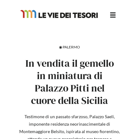
Salta
al
contenuto
◉ PALERMO
In vendita il gemello
in miniatura di
Palazzo Pitti nel
cuore della Sicilia
Testimone di un passato sfarzoso, Palazzo Saeli,
imponente residenza neorinascimentale di
Montemaggiore Belsito, ispirata al museo fiorentino,
attende un nuovo proprietario per tornare a