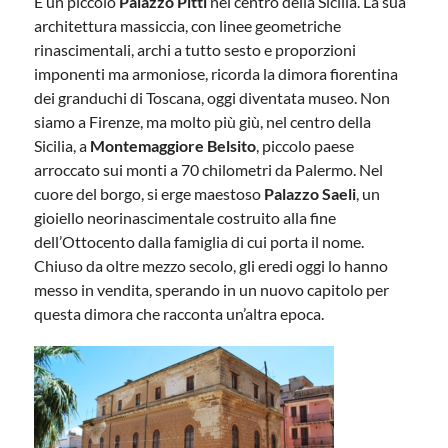
È un piccolo
Palazzo Pitti
nel centro della Sicilia. La sua
architettura massiccia, con linee geometriche
rinascimentali, archi a tutto sesto e proporzioni
imponenti ma armoniose, ricorda la dimora fiorentina
dei granduchi di Toscana, oggi diventata museo. Non
siamo a Firenze, ma molto più giù, nel centro della
Sicilia, a
Montemaggiore Belsito
, piccolo paese
arroccato sui monti a 70 chilometri da Palermo. Nel
cuore del borgo, si erge maestoso
Palazzo Saeli
, un
gioiello neorinascimentale costruito alla fine
dell’Ottocento dalla famiglia di cui porta il nome.
Chiuso da oltre mezzo secolo, gli eredi oggi lo hanno
messo in vendita, sperando in un nuovo capitolo per
questa dimora che racconta un’altra epoca.