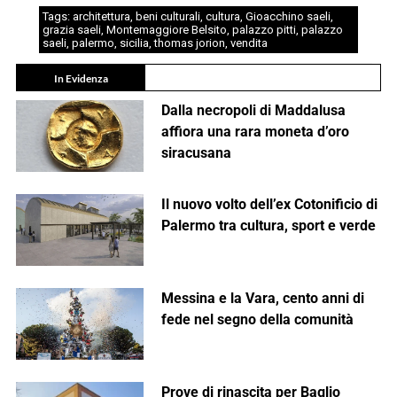
Tags:
architettura
,
beni culturali
,
cultura
,
Gioacchino saeli
,
grazia saeli
,
Montemaggiore Belsito
,
palazzo pitti
,
palazzo
saeli
,
palermo
,
sicilia
,
thomas jorion
,
vendita
In Evidenza
Dalla necropoli di Maddalusa
affiora una rara moneta d’oro
siracusana
Il nuovo volto dell’ex Cotonificio di
Palermo tra cultura, sport e verde
Messina e la Vara, cento anni di
fede nel segno della comunità
Prove di rinascita per Baglio