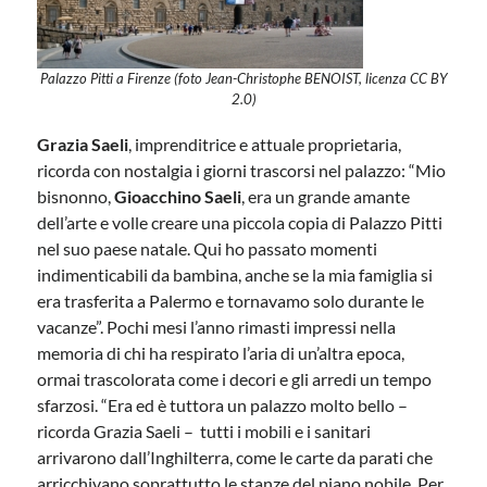
Palazzo Pitti a Firenze (foto Jean-Christophe BENOIST, licenza CC BY
2.0)
Grazia Saeli
, imprenditrice e attuale proprietaria,
ricorda con nostalgia i giorni trascorsi nel palazzo: “Mio
bisnonno,
Gioacchino Saeli
, era un grande amante
dell’arte e volle creare una piccola copia di Palazzo Pitti
nel suo paese natale. Qui ho passato momenti
indimenticabili da bambina, anche se la mia famiglia si
era trasferita a Palermo e tornavamo solo durante le
vacanze”. Pochi mesi l’anno rimasti impressi nella
memoria di chi ha respirato l’aria di un’altra epoca,
ormai trascolorata come i decori e gli arredi un tempo
sfarzosi. “Era ed è tuttora un palazzo molto bello –
ricorda Grazia Saeli – tutti i mobili e i sanitari
arrivarono dall’Inghilterra, come le carte da parati che
arricchivano soprattutto le stanze del piano nobile. Per