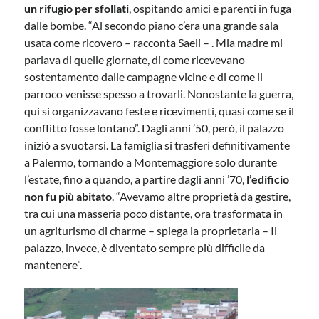
un rifugio per sfollati
, ospitando amici e parenti in fuga
dalle bombe. “Al secondo piano c’era una grande sala
usata come ricovero – racconta Saeli – . Mia madre mi
parlava di quelle giornate, di come ricevevano
sostentamento dalle campagne vicine e di come il
parroco venisse spesso a trovarli. Nonostante la guerra,
qui si organizzavano feste e ricevimenti, quasi come se il
conflitto fosse lontano”. Dagli anni ’50, però, il palazzo
iniziò a svuotarsi. La famiglia si trasferì definitivamente
a Palermo, tornando a Montemaggiore solo durante
l’estate, fino a quando, a partire dagli anni ’70,
l’edificio
non fu più abitato
. “Avevamo altre proprietà da gestire,
tra cui una masseria poco distante, ora trasformata in
un agriturismo di charme – spiega la proprietaria – Il
palazzo, invece, è diventato sempre più difficile da
mantenere”.