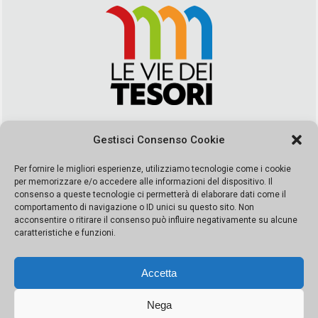
Via Duca della Verdura, 32 | Palermo
Gestisci Consenso Cookie
segreteria@leviedeitesori.it
info@leviedeitesori.it
Per fornire le migliori esperienze, utilizziamo tecnologie come i cookie
per memorizzare e/o accedere alle informazioni del dispositivo. Il
Direttore Responsabile
Marcello Barbaro
– Aut. del tribunale di
consenso a queste tecnologie ci permetterà di elaborare dati come il
Palermo n. 19 del 2017 iscrizione al roc numero 37003 Editore
comportamento di navigazione o ID unici su questo sito. Non
Porta Felice Srl. Sede legale: Via Libertà 93 – 90143 Palermo
acconsentire o ritirare il consenso può influire negativamente su alcune
Società iscritta alla Camera di Commercio di Palermo Ufficio
caratteristiche e funzioni.
Registro delle imprese di Palermo nr. REA 326823- P.I.
065228208251 Capitale 10000 euro IV
Accetta
Nega