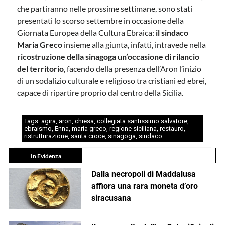
che partiranno nelle prossime settimane, sono stati
presentati lo scorso settembre in occasione della
Giornata Europea della Cultura Ebraica:
il sindaco
Maria Greco
insieme alla giunta, infatti, intravede nella
ricostruzione della sinagoga un’occasione di rilancio
del territorio
, facendo della presenza dell’Aron l’inizio
di un sodalizio culturale e religioso tra cristiani ed ebrei,
capace di ripartire proprio dal centro della Sicilia.
Tags:
agira
,
aron
,
chiesa
,
collegiata santissimo salvatore
,
ebraismo
,
Enna
,
maria greco
,
regione siciliana
,
restauro
,
ristrutturazione
,
santa croce
,
sinagoga
,
sindaco
In Evidenza
Dalla necropoli di Maddalusa
affiora una rara moneta d’oro
siracusana