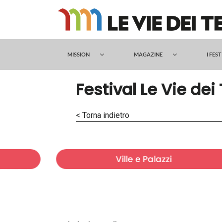
Salta
al
contenuto
MISSION
MAGAZINE
I FES
Festival Le Vie dei
< Torna indietro
Ville e Palazzi