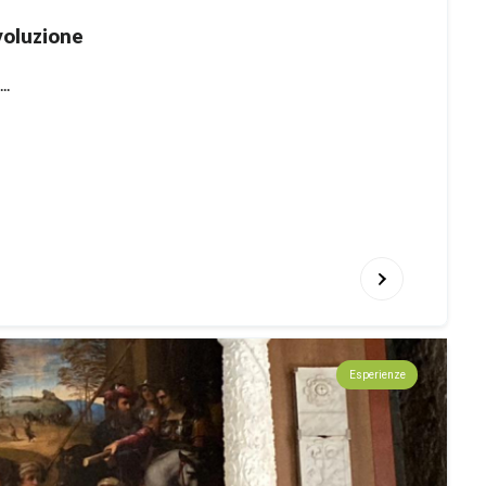
ivoluzione
..
Esperienze