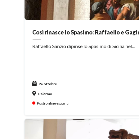
Così rinasce lo Spasimo: Raffaello e Gagin
Raffaello Sanzio dipinse lo Spasimo di Sicilia nel...
26 ottobre
Palermo
Posti online esauriti