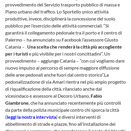
provvedimento del Servizio trasporto pubblico di massa e
Piano urbano del traffico. Lo Sportello unico attività
produttive, invece, disciplinerà la concessione del suolo
pubblico per l’esercizio delle attività commerciali. “Si
garantirà il collegamento pedonale tra il porto e il centro di
Palermo – ha annunciato su Facebook l’assessore Giusto
Catania – .
Una scelta che renderà la città più accogliente
per i turisti
e più vivibile per i nostri concittadini”. Un
provvedimento – aggiunge Catania – “con cui vogliamo dare
nuovo impulso al percorso di sempre maggiore diffusione
delle aree pedonali anche fuori dal centro storico”.La
pedonalizzazione di via Amari rientra nel più ampio progetto
di riqualificazione della città, rilanciato anche dal
vicesindaco e assessore al Decoro Urbano,
Fabio
Giambrone
, che ha annunciato recentemente più controlli
da parte della polizia municipale contro chi sporca la città
(
leggi la nostra intervista
) e diversi interventi di
abbellimento di strade e piazze, fino all’installazione dei
dissuasori a scomparsa, che prenderanno il posto dei blocchi