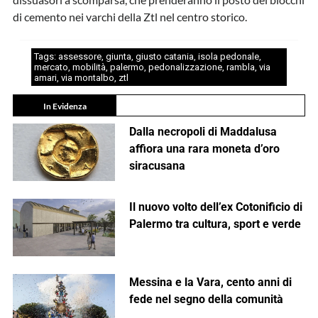
di cemento nei varchi della Ztl nel centro storico.
Tags:
assessore
,
giunta
,
giusto catania
,
isola pedonale
,
mercato
,
mobilità
,
palermo
,
pedonalizzazione
,
rambla
,
via
amari
,
via montalbo
,
ztl
In Evidenza
Dalla necropoli di Maddalusa
affiora una rara moneta d’oro
siracusana
Il nuovo volto dell’ex Cotonificio di
Palermo tra cultura, sport e verde
Messina e la Vara, cento anni di
fede nel segno della comunità