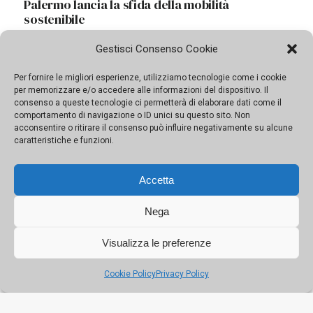
Palermo sempre più pedonale: nuove aree in
città
Gestisci Consenso Cookie
Individuate 69 zone in diversi quartieri: da
Sferracavallo ad Acqua dei Corsari, passando per
Per fornire le migliori esperienze, utilizziamo tecnologie come i cookie
Uditore, Brancaccio, Zisa, fino al centro storico
per memorizzare e/o accedere alle informazioni del dispositivo. Il
consenso a queste tecnologie ci permetterà di elaborare dati come il
comportamento di navigazione o ID unici su questo sito. Non
acconsentire o ritirare il consenso può influire negativamente su alcune
caratteristiche e funzioni.
Accetta
Nega
Visualizza le preferenze
Cookie Policy
Privacy Policy
Palermo lancia la sfida della mobilità