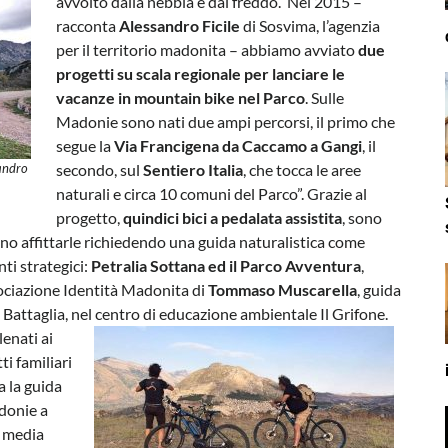
avvolto dalla nebbia e dal freddo.
“Nel 2015 –
racconta
Alessandro Ficile
di Sosvima, l’agenzia
per il territorio madonita – abbiamo avviato
due
progetti su scala regionale per lanciare le
vacanze in mountain bike nel Parco
. Sulle
Madonie sono nati due ampi percorsi, il primo che
segue la
Via Francigena da Caccamo a Gangi
, il
andro
secondo, sul
Sentiero Italia
, che tocca le aree
naturali e circa 10 comuni del Parco”. Grazie al
progetto,
quindici bici a pedalata assistita
, sono
ono affittarle richiedendo una guida naturalistica come
i strategici:
Petralia Sottana ed il Parco Avventura
,
sociazione Identità Madonita di
Tommaso Muscarella
, guida
o Battaglia, nel centro di educazione ambientale Il Grifone.
lenati ai
ti familiari
a la guida
donie a
i media