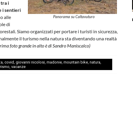
 tra i
 i sentieri
no alle
Panorama su Caltavuturo
ole di
forestali. Siamo organizzati per portare i turisti in sicurezza,
 finalmente il turismo nella natura sta diventando una realtà
rima foto grande in alto è di Sandro Maniscalco)
ta
,
covid
,
giovanni nicolosi
,
madonie
,
mountain bike
,
natura
,
urismo
,
vacanze