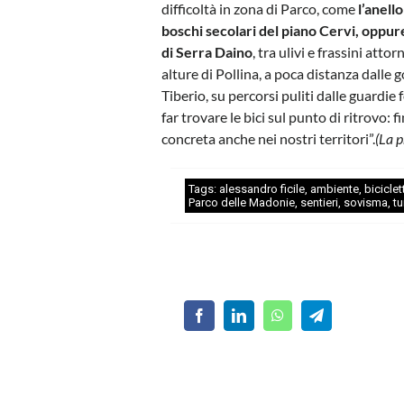
difficoltà in zona di Parco, come
l’anello
boschi secolari del piano Cervi, oppure
di Serra Daino
, tra ulivi e frassini attor
alture di Pollina, a poca distanza dalle g
Tiberio, su percorsi puliti dalle guardie 
far trovare le bici sul punto di ritrovo:
concreta anche nei nostri territori”.
(La p
Tags:
alessandro ficile
,
ambiente
,
biciclet
Parco delle Madonie
,
sentieri
,
sovisma
,
t