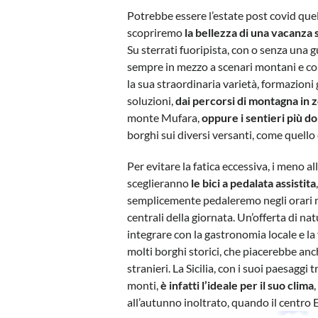
Potrebbe essere l’estate post covid quel
scopriremo
la bellezza di una vacanza 
Su sterrati fuoripista, con o senza una gu
sempre in mezzo a scenari montani e col
la sua straordinaria varietà, formazioni 
soluzioni,
dai percorsi di montagna in 
monte Mufara,
oppure i sentieri più d
borghi sui diversi versanti, come quello
Per evitare la fatica eccessiva, i meno al
sceglieranno
le bici a pedalata assistita
semplicemente pedaleremo negli orari
centrali della giornata. Un’offerta di na
integrare con la gastronomia locale e la 
molti borghi storici, che piacerebbe anc
stranieri. La Sicilia, con i suoi paesaggi 
monti,
è infatti l’ideale per il suo clima
all’autunno inoltrato, quando il centro 