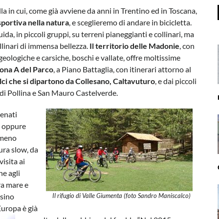
la in cui, come già avviene da anni in Trentino ed in Toscana,
sportiva nella natura
, e sceglieremo di andare in bicicletta.
ida, in piccoli gruppi, su terreni pianeggianti e collinari, ma
linari di immensa bellezza.
Il territorio delle Madonie
, con
geologiche e carsiche, boschi e vallate, offre moltissime
zona A del Parco
, a Piano Battaglia, con itinerari attorno al
olci che si dipartono da Collesano, Caltavuturo
, e dai piccoli
 di Pollina e San Mauro Castelverde.
lenati
, oppure
 meno
tura slow, da
visita ai
he agli
tra mare e
, sino
Il rifugio di Valle Giumenta (foto Sandro Maniscalco)
Europa è già