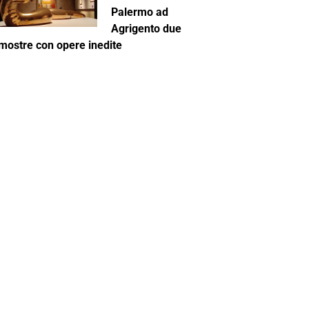
Palermo ad
Agrigento due
mostre con opere inedite