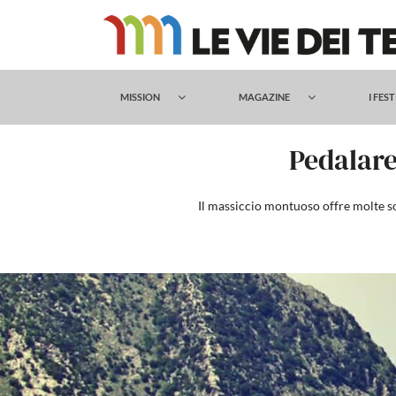
Salta
al
contenuto
MISSION
MAGAZINE
I FES
Pedalare
Il massiccio montuoso offre molte sol