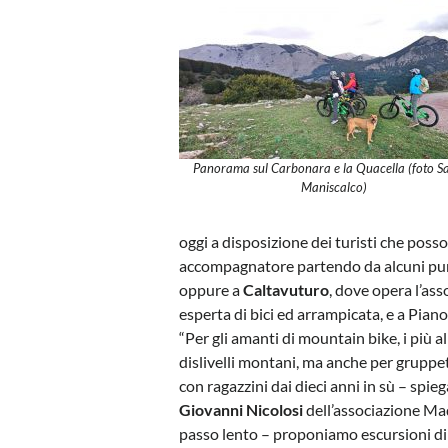
Panorama sul Carbonara e la Quacella (foto S
Maniscalco)
oggi a disposizione dei turisti che poss
accompagnatore partendo da alcuni punt
oppure a
Caltavuturo
, dove opera l’as
esperta di bici ed arrampicata, e a Pian
“Per gli amanti di mountain bike, i più al
dislivelli montani, ma anche per gruppet
con ragazzini dai dieci anni in sù – spieg
Giovanni Nicolosi
dell’associazione Ma
passo lento – proponiamo escursioni d