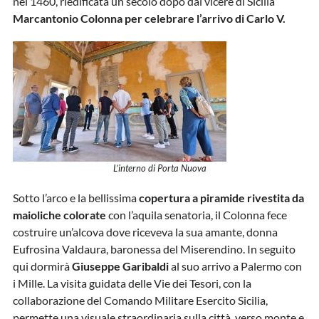
nel 1460, riedificata un secolo dopo dal viceré di Sicilia
Marcantonio Colonna per celebrare l’arrivo di Carlo V.
L’interno di Porta Nuova
Sotto l’arco e la bellissima
copertura a piramide rivestita da
maioliche colorate
con l’aquila senatoria, il Colonna fece
costruire un’alcova dove riceveva la sua amante, donna
Eufrosina Valdaura, baronessa del Miserendino. In seguito
qui dormirà
Giuseppe Garibaldi
al suo arrivo a Palermo con
i Mille. La visita guidata delle Vie dei Tesori, con la
collaborazione del Comando Militare Esercito Sicilia,
permette una visuale straordinaria sulla città, verso monte e