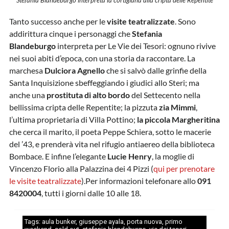
Stefania Blandeburgo interpreta la cortigiana alla cripta delle Repentite
Tanto successo anche per le
visite teatralizzate
. Sono
addirittura cinque i personaggi che
Stefania
Blandeburgo
interpreta per Le Vie dei Tesori: ognuno rivive
nei suoi abiti d’epoca, con una storia da raccontare. La
marchesa
Dulciora Agnello
che si salvò dalle grinfie della
Santa Inquisizione sbeffeggiando i giudici allo Steri; ma
anche una
prostituta di alto bordo
del Settecento nella
bellissima cripta delle Repentite; la pizzuta
zia Mimmi
,
l’ultima proprietaria di Villa Pottino;
la piccola Margheritina
che cerca il marito, il poeta Peppe Schiera, sotto le macerie
del ’43, e prenderà vita nel rifugio antiaereo della biblioteca
Bombace. E infine l’elegante
Lucie Henry
, la moglie di
Vincenzo Florio alla Palazzina dei 4 Pizzi (
qui per prenotare
le visite teatralizzate
).Per informazioni telefonare allo
091
8420004
, tutti i giorni dalle 10 alle 18.
Tags:
aula bunker
,
giuseppe ayala
,
porta nuova
,
primo