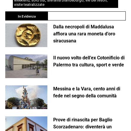
weekend
,
sold out
,
stefania blandeburgo
,
vie dei tesori
,
visite teatralizzate
In Evidenza
Dalla necropoli di Maddalusa
affiora una rara moneta d’oro
siracusana
Il nuovo volto dell’ex Cotonificio di
Palermo tra cultura, sport e verde
Messina e la Vara, cento anni di
fede nel segno della comunità
Prove di rinascita per Baglio
Scorzadenaro: diventerà un