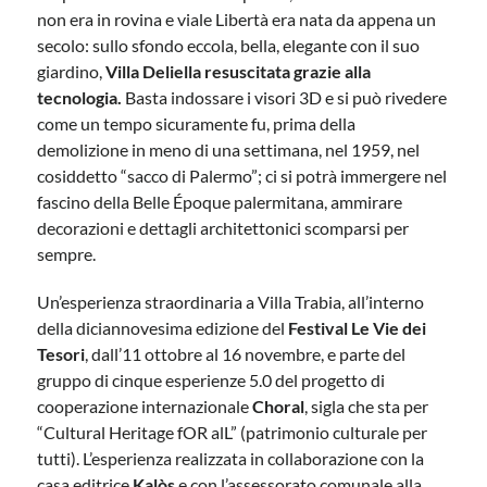
non era in rovina e viale Libertà era nata da appena un
secolo: sullo sfondo eccola, bella, elegante con il suo
giardino,
Villa Deliella resuscitata grazie alla
tecnologia.
Basta indossare i visori 3D e si può rivedere
come un tempo sicuramente fu, prima della
demolizione in meno di una settimana, nel 1959, nel
cosiddetto “sacco di Palermo”; ci si potrà immergere nel
fascino della Belle Époque palermitana, ammirare
decorazioni e dettagli architettonici scomparsi per
sempre.
Un’esperienza straordinaria a Villa Trabia, all’interno
della diciannovesima edizione del
Festival Le Vie dei
Tesori
, dall’11 ottobre al 16 novembre, e parte del
gruppo di cinque esperienze 5.0 del progetto di
cooperazione internazionale
Choral
, sigla che sta per
“Cultural Heritage fOR alL” (patrimonio culturale per
tutti). L’esperienza realizzata in collaborazione con la
casa editrice
Kalòs
e con l’assessorato comunale alla