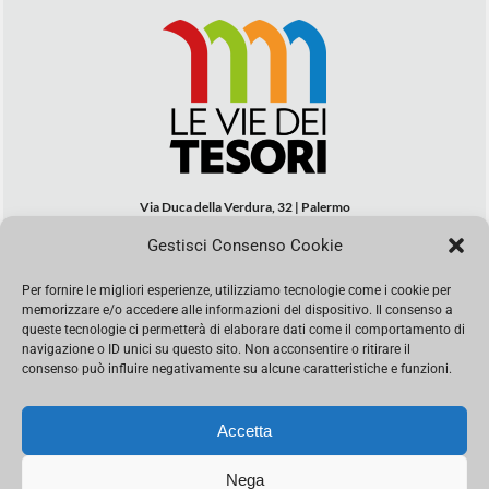
Via Duca della Verdura, 32 | Palermo
segreteria@leviedeitesori.it
Gestisci Consenso Cookie
info@leviedeitesori.it
Per fornire le migliori esperienze, utilizziamo tecnologie come i cookie per
Direttore Responsabile
Marcello Barbaro
– Aut. del tribunale di
memorizzare e/o accedere alle informazioni del dispositivo. Il consenso a
Palermo n. 19 del 2017 iscrizione al roc numero 37003 Editore
queste tecnologie ci permetterà di elaborare dati come il comportamento di
Porta Felice Srl. Sede legale: Via Libertà 93 – 90143 Palermo
navigazione o ID unici su questo sito. Non acconsentire o ritirare il
Società iscritta alla Camera di Commercio di Palermo Ufficio
consenso può influire negativamente su alcune caratteristiche e funzioni.
Registro delle imprese di Palermo nr. REA 326823- P.I.
065228208251 Capitale 10000 euro IV
Accetta
Nega