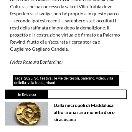
Cultura, che ha concesso la sala di Villa Trabia dove
l’esperienza si svolge, perché proprio a in questo parco
– secondo ipotesi recenti – sarebbero stati occultati i
resti della raffinata dimora dopo la demolizione. Il
progetto di ricostruzione virtuale è firmato da Palermo
Rewind, frutto di un’accurata ricerca storica di
Guglielmo Gagliano Candela.
(Video Rosaura Bonfardino)
Tags:
2025
,
3d
,
festival
,
le vie dei tesori
,
palermo
,
video
,
villa
deliella
,
villa trabia
,
visori
In Evidenza
Dalla necropoli di Maddalusa
affiora una rara moneta d’oro
siracusana