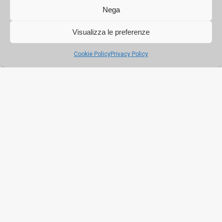
siracusana
Nega
Visualizza le preferenze
Il nuovo volto dell’ex Cotonificio di
Palermo tra cultura, sport e verde
Cookie Policy
Privacy Policy
Messina e la Vara, cento anni di
fede nel segno della comunità
Prove di rinascita per Baglio
Scorzadenaro: diventerà un
centro sociale aperto alla città
A Palermo la scultura dà colore
all’invisibile, in mostra l’arte di