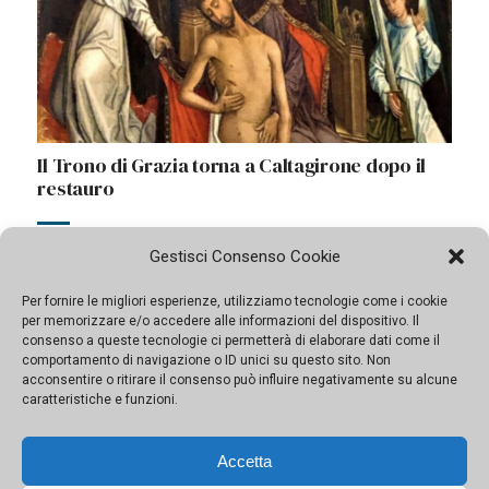
Il Trono di Grazia torna a Caltagirone dopo il
restauro
Il dipinto fiammingo, unico nel panorama della pittura
Gestisci Consenso Cookie
siciliana, ha ritrovato il suoi colori naturali, dopo essere
stato “curato” nel Laboratorio dei Musei Vaticani
Per fornire le migliori esperienze, utilizziamo tecnologie come i cookie
per memorizzare e/o accedere alle informazioni del dispositivo. Il
consenso a queste tecnologie ci permetterà di elaborare dati come il
comportamento di navigazione o ID unici su questo sito. Non
In Evidenza
acconsentire o ritirare il consenso può influire negativamente su alcune
caratteristiche e funzioni.
Dalla necropoli di Maddalusa
Accetta
affiora una rara moneta d’oro