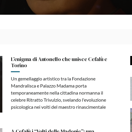
L’enigma di Antonello che unisce Cefalù e
Torino
Un gemellaggio artistico tra la Fondazione
Mandralisca e Palazzo Madama porta
temporaneamente nella cittadina normanna il
celebre Ritratto Trivulzio, svelando l'evoluzione
psicologica nei volti del maestro rinascimentale
A Cefalù i “Volti delle Madonie”: una