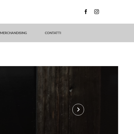
MERCHANDISING
CONTATTI
keyboard_arrow_right