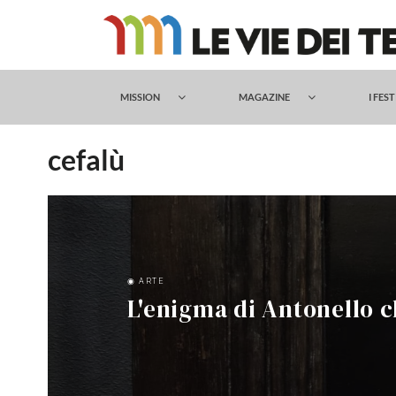
Salta
al
contenuto
MISSION
MAGAZINE
I FES
cefalù
◉ ARTE
L'enigma di Antonello c