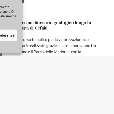
culturali
 queste
zione o ID
egativamente
Il Duomo di Cefalù si prepara a rinascere,
al via i lavori di restauro
referenze
Gli interventi finanziati con due milioni di euro
dalla Regione Siciliana interesseranno le
coperture, gli esterni e gli apparati decorativi del
monumento normanno, che è parte del
patrimonio Unesco. Le imprese avranno 365
giorni per ultimare le opere
Nascerà un itinerario geologico lungo la
scogliera di Cefalù
Un percorso tematico per la valorizzazione dei
fossili sarà realizzato grazie alla collaborazione tra