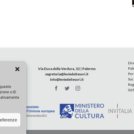
Dir
Pal
Via Duca della Verdura, 32 | Palermo
Por
segreteria@leviedeitesori.it
Soc
info@leviedeitesori.it
Reg
 queste
065
zione o ID
egativamente
referenze