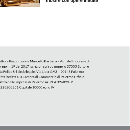
mostre con opere inedite
ettore Responsabile
Marcello Barbaro
– Aut. del tribunale di
ermo n. 19 del 2017 iscrizione al roc numero 37003 Editore
ta Felice Srl. Sede legale: Via Libertà 93 – 90143 Palermo
ietà iscritta alla Camera di Commercio di Palermo Ufficio
istro delle imprese di Palermo nr. REA 326823- P.I.
228208251 Capitale 10000 euro IV