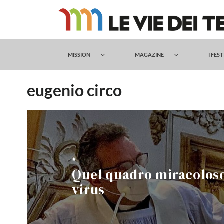
Salta
al
contenuto
MISSION
MAGAZINE
I FES
eugenio circo
◉
Quel quadro miracoloso 
virus