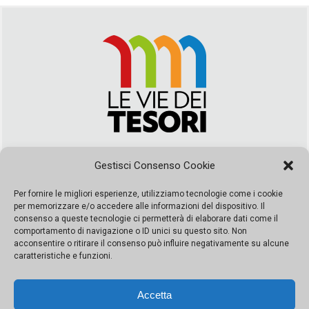
Via Duca della Verdura, 32 | Palermo
Gestisci Consenso Cookie
segreteria@leviedeitesori.it
info@leviedeitesori.it
Per fornire le migliori esperienze, utilizziamo tecnologie come i cookie
per memorizzare e/o accedere alle informazioni del dispositivo. Il
Direttore Responsabile
Marcello Barbaro
– Aut. del tribunale di
consenso a queste tecnologie ci permetterà di elaborare dati come il
Palermo n. 19 del 2017 iscrizione al roc numero 37003 Editore
comportamento di navigazione o ID unici su questo sito. Non
Porta Felice Srl. Sede legale: Via Libertà 93 – 90143 Palermo
acconsentire o ritirare il consenso può influire negativamente su alcune
Società iscritta alla Camera di Commercio di Palermo Ufficio
caratteristiche e funzioni.
Registro delle imprese di Palermo nr. REA 326823- P.I.
065228208251 Capitale 10000 euro IV
Accetta