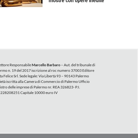
mostre con opere inedite
ettore Responsabile
Marcello Barbaro
– Aut. del tribunale di
ermo n. 19 del 2017 iscrizione al roc numero 37003 Editore
ta Felice Srl. Sede legale: Via Libertà 93 – 90143 Palermo
ietà iscritta alla Camera di Commercio di Palermo Ufficio
istro delle imprese di Palermo nr. REA 326823- P.I.
228208251 Capitale 10000 euro IV