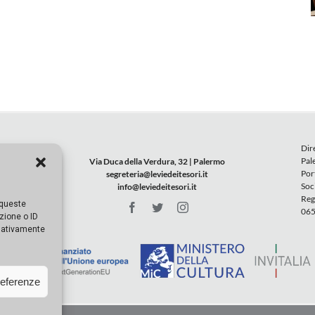
Dir
Pal
Via Duca della Verdura, 32 | Palermo
Por
segreteria@leviedeitesori.it
Soc
info@leviedeitesori.it
Reg
 queste
065
zione o ID
egativamente
referenze