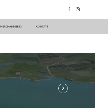
MERCHANDISING
CONTATTI
keyboard_arrow_right