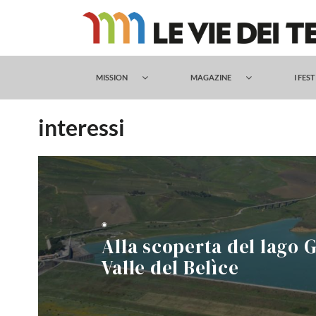
Salta
al
contenuto
MISSION
MAGAZINE
I FES
interessi
◉
Alla scoperta del lago G
Valle del Belìce