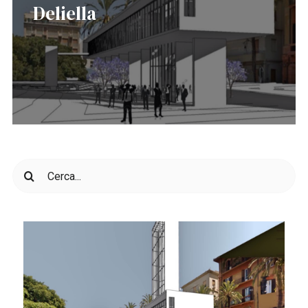
Deliella
Cerca
per: