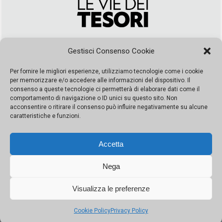
Via Duca della Verdura, 32 | Palermo
Gestisci Consenso Cookie
segreteria@leviedeitesori.it
info@leviedeitesori.it
Per fornire le migliori esperienze, utilizziamo tecnologie come i cookie
per memorizzare e/o accedere alle informazioni del dispositivo. Il
Direttore Responsabile
Marcello Barbaro
– Aut. del tribunale di
consenso a queste tecnologie ci permetterà di elaborare dati come il
Palermo n. 19 del 2017 iscrizione al roc numero 37003 Editore
comportamento di navigazione o ID unici su questo sito. Non
Porta Felice Srl. Sede legale: Via Libertà 93 – 90143 Palermo
acconsentire o ritirare il consenso può influire negativamente su alcune
Società iscritta alla Camera di Commercio di Palermo Ufficio
caratteristiche e funzioni.
Registro delle imprese di Palermo nr. REA 326823- P.I.
065228208251 Capitale 10000 euro IV
Accetta
Nega
Visualizza le preferenze
© Copyright Porta Felice | Le Vie dei Tesori. Tutti i diritti riservati |
Privacy Policy
|
Cookie Policy
Privacy Policy
Made by:
Kappaelle Comunicazione