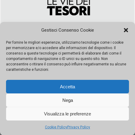
Via Duca della Verdura, 32 | Palermo
Gestisci Consenso Cookie
segreteria@leviedeitesori.it
info@leviedeitesori.it
Per fornire le migliori esperienze, utilizziamo tecnologie come i cookie
per memorizzare e/o accedere alle informazioni del dispositivo. Il
Direttore Responsabile
Marcello Barbaro
– Aut. del tribunale di
consenso a queste tecnologie ci permetterà di elaborare dati come il
Palermo n. 19 del 2017 iscrizione al roc numero 37003 Editore
comportamento di navigazione o ID unici su questo sito. Non
Porta Felice Srl. Sede legale: Via Libertà 93 – 90143 Palermo
acconsentire o ritirare il consenso può influire negativamente su alcune
Società iscritta alla Camera di Commercio di Palermo Ufficio
caratteristiche e funzioni.
Registro delle imprese di Palermo nr. REA 326823- P.I.
065228208251 Capitale 10000 euro IV
Accetta
Nega
Visualizza le preferenze
© Copyright Porta Felice | Le Vie dei Tesori. Tutti i diritti riservati |
Privacy Policy
|
Cookie Policy
Privacy Policy
Made by:
Kappaelle Comunicazione