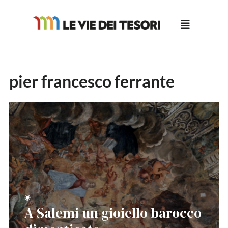
Salta
al
contenuto
pier francesco ferrante
◉
A Salemi un gioiello barocco