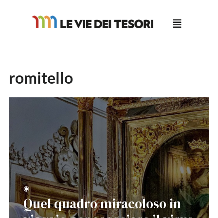
Salta
al
contenuto
romitello
◉
Quel quadro miracoloso in