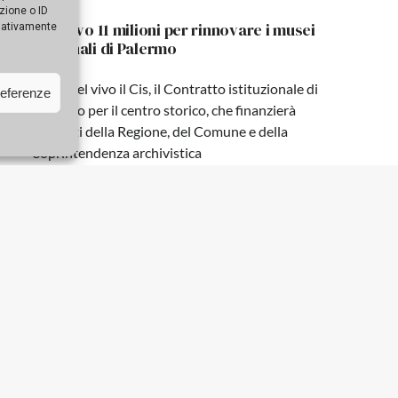
zione o ID
La Testa di Ade arriva a Palermo: Barbablù
egativamente
al Salinas per tre giorni
Il reperto proveniente dal museo di Aidone è
referenze
arrivato nel capoluogo in occasione della
presentazione del festival che si svolgerà a
Morgantina
In arrivo 11 milioni per rinnovare i musei
regionali di Palermo
Entra nel vivo il Cis, il Contratto istituzionale di
sviluppo per il centro storico, che finanzierà
progetti della Regione, del Comune e della
Soprintendenza archivistica