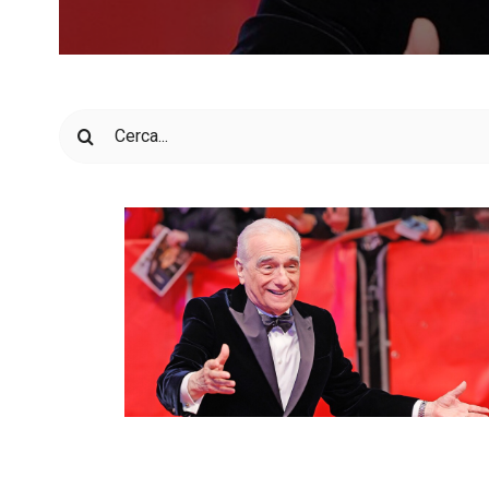
Cerca
per: