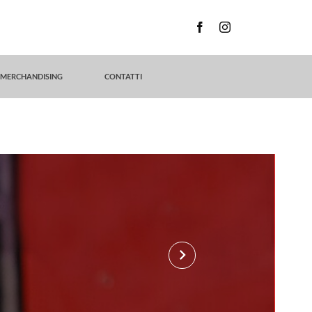
MERCHANDISING
CONTATTI
keyboard_arrow_right