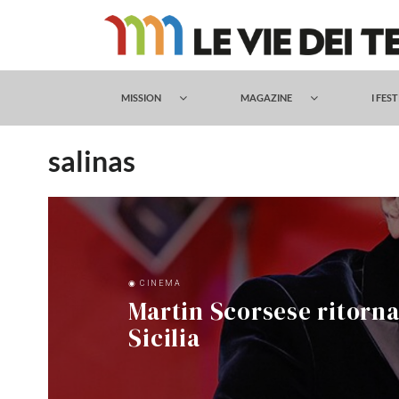
Salta
al
contenuto
MISSION
MAGAZINE
I FES
salinas
◉ CINEMA
Martin Scorsese ritorna 
Sicilia