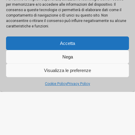
per memorizzare e/o accedere alle informazioni del dispositivo. Il
Messina e la Vara, cento anni di
consenso a queste tecnologie ci permetterà di elaborare dati come il
comportamento di navigazione o ID unici su questo sito. Non
fede nel segno della comunità
acconsentire o ritirare il consenso può influire negativamente su alcune
caratteristiche e funzioni.
Prove di rinascita per Baglio
Accetta
Scorzadenaro: diventerà un
centro sociale aperto alla città
Nega
Visualizza le preferenze
A Palermo la scultura dà colore
Cookie Policy
Privacy Policy
all’invisibile, in mostra l’arte di
Gabriella Furno
La Sicilia e Botero: da Palermo ad
Agrigento due mostre con opere
inedite