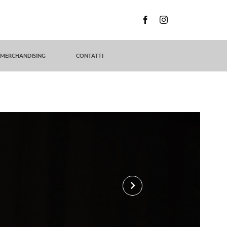
MERCHANDISING
CONTATTI
keyboard_arrow_right