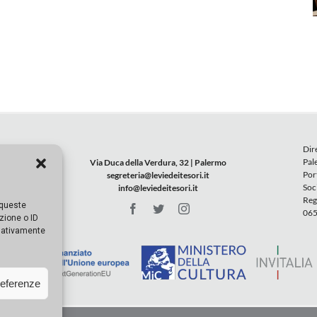
Dir
Pal
Via Duca della Verdura, 32 | Palermo
Por
segreteria@leviedeitesori.it
Soc
info@leviedeitesori.it
Reg
 queste
065
zione o ID
egativamente
referenze