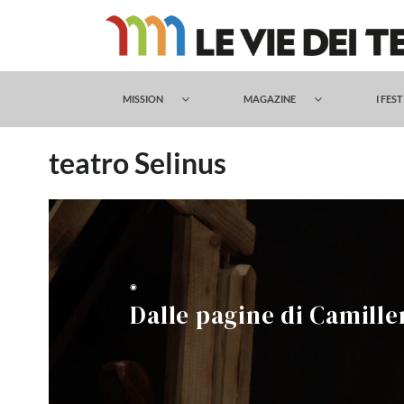
Salta
al
contenuto
MISSION
MAGAZINE
I FES
teatro Selinus
◉
Dalle pagine di Camiller