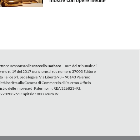
mostre con opere inedite
ettore Responsabile
Marcello Barbaro
– Aut. del tribunale di
ermo n. 19 del 2017 iscrizione al roc numero 37003 Editore
ta Felice Srl. Sede legale: Via Libertà 93 – 90143 Palermo
ietà iscritta alla Camera di Commercio di Palermo Ufficio
istro delle imprese di Palermo nr. REA 326823- P.I.
228208251 Capitale 10000 euro IV