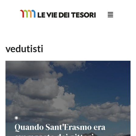
Salta
al
contenuto
vedutisti
◉
Quando Sant'Erasmo era