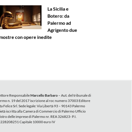
La Sicilia e
Botero: da
Palermo ad
Agrigento due
mostre con opere inedite
ettore Responsabile
Marcello Barbaro
– Aut. del tribunale di
ermo n. 19 del 2017 iscrizione al roc numero 37003 Editore
ta Felice Srl. Sede legale: Via Libertà 93 – 90143 Palermo
ietà iscritta alla Camera di Commercio di Palermo Ufficio
istro delle imprese di Palermo nr. REA 326823- P.I.
228208251 Capitale 10000 euro IV