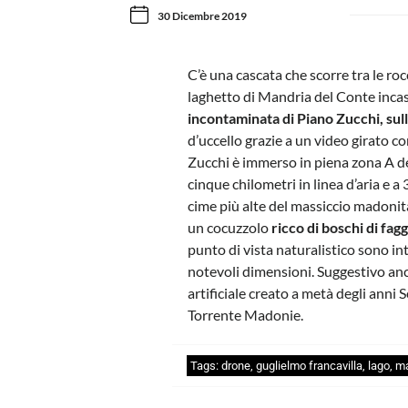
30 Dicembre 2019
C’è una cascata che scorre tra le rocc
laghetto di Mandria del Conte incas
incontaminata di Piano Zucchi, su
d’uccello grazie a un video girato c
Zucchi è immerso in piena zona A d
cinque chilometri in linea d’aria e a
cime più alte del massiccio madoni
un cocuzzolo
ricco di boschi di fagg
punto di vista naturalistico sono in
notevoli dimensioni. Suggestivo anc
artificiale creato a metà degli anni
Torrente Madonie.
Tags:
drone
,
guglielmo francavilla
,
lago
,
m