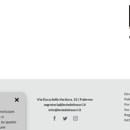
Dir
Pal
Via Duca della Verdura, 32 | Palermo
Por
segreteria@leviedeitesori.it
Soc
info@leviedeitesori.it
emorizzare
Reg
 ci
065
i su questo
cune