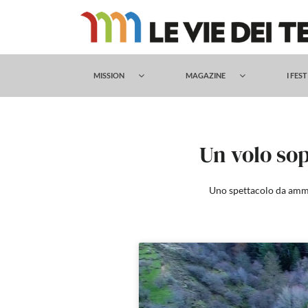
Salta
al
contenuto
MISSION
MAGAZINE
I FES
Un volo so
Uno spettacolo da ammir