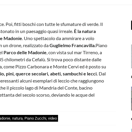
e. Poi, fitti boschi con tutte le sfumature di verde. Il
tonato in un paesaggio quasi irreale.
È la natura
lle Madonie
. Uno spettacolo da ammirare a volo
on un drone, realizzato da
Guglielmo Francavilla
.Piano
el
Parco delle Madonie
, con vista sul mar Tirreno, a
 35 chilometri da Cefalù. Si trova poco distante dalle
ta, come Pizzo Carbonara e Monte Cervi ed è posto su
io, pini, querce secolari, abeti, sambuchi e lecci.
Dal
teressanti alcuni esemplari di leccio che raggiungono
he il piccolo lago di Mandria del Conte, bacino
 Settanta del secolo scorso, deviando le acque del
adonie
,
natura
,
Piano Zucchi
,
video