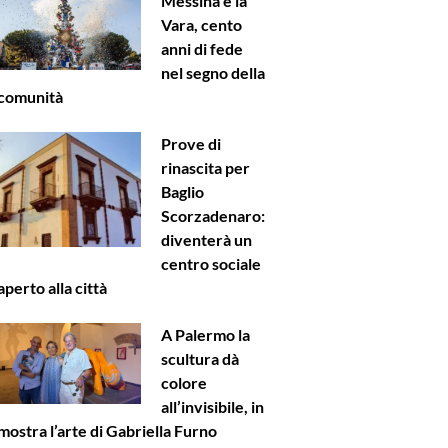
Messina e la
Vara, cento
anni di fede
nel segno della
comunità
Prove di
rinascita per
Baglio
Scorzadenaro:
diventerà un
centro sociale
aperto alla città
A Palermo la
scultura dà
colore
all’invisibile, in
mostra l’arte di Gabriella Furno