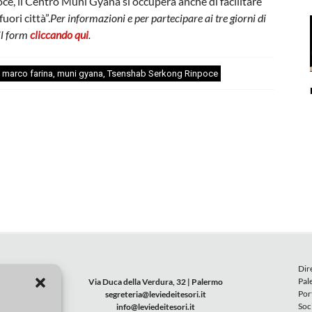
oce, il Centro Muni Gyana si occuperà anche di facilitare
uori città”.
Per informazioni e per partecipare ai tre giorni di
il form
cliccando qui
.
,
marco farina
,
muni gyana
,
Tsenshab Serkong Rinpoce
Dir
Pal
Via Duca della Verdura, 32 | Palermo
Por
segreteria@leviedeitesori.it
Soc
info@leviedeitesori.it