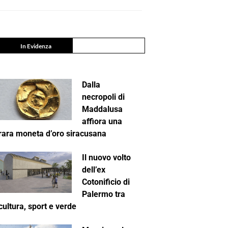
In Evidenza
Dalla
necropoli di
Maddalusa
affiora una
rara moneta d’oro siracusana
Il nuovo volto
dell’ex
Cotonificio di
Palermo tra
cultura, sport e verde