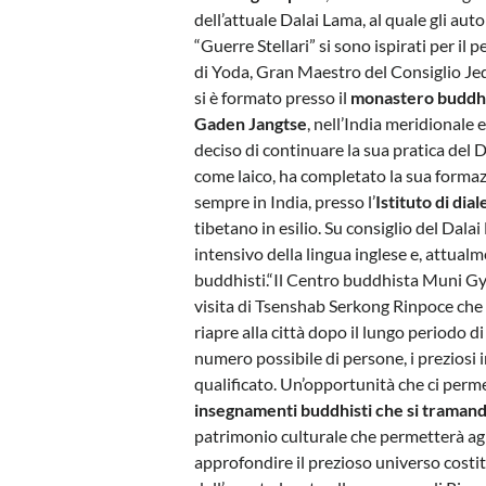
dell’attuale Dalai Lama, al quale gli auto
“Guerre Stellari” si sono ispirati per il 
di Yoda, Gran Maestro del Consiglio Je
si è formato presso il
monastero buddhi
Gaden Jangtse
, nell’India meridionale 
deciso di continuare la sua pratica del
come laico, ha completato la sua forma
sempre in India, presso l’
Istituto di di
tibetano in esilio. Su consiglio del Dal
intensivo della lingua inglese e, attual
buddhisti.“Il Centro buddhista Muni G
visita di Tsenshab Serkong Rinpoce che ha
riapre alla città dopo il lungo periodo d
numero possibile di persone, i prezios
qualificato. Un’opportunità che ci perm
insegnamenti buddhisti che si tramand
patrimonio culturale che permetterà agl
approfondire il prezioso universo cost