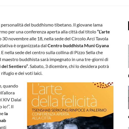
i personalità del buddhismo tibetano. Il giovane lama
rmo per una conferenza aperta alla città dal titolo
“L’arte
mo 30 novembre alle 18, nella sede del Circolo Arci Tavola
iziativa è organizzata dal
Centro buddhista Muni Gyana
E nella sede del centro sulla collina di Pizzo Sella che
il maestro buddhista sarà impegnato in una tre-giorni di
i del Sentiero”
. Sabato, 3 dicembre, chi lo desidera potrà
ifugio e dei voti laici.
e, quando
l’allora
l XIV Dalai
io!”. Il
ome
la
hab
anti