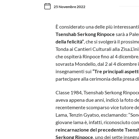
25 Novembre 2022
È considerato una delle più interessant
Tsenshab Serkong Rinpoce
sarà a Pale
della felicità”
, che si svolgerà il prossi
Tonda ai Cantieri Culturali alla Zisa.L’in
che ospiterà Rinpoce fino al 4 dicembre. 
sovrasta Mondello, dal 2 al 4 dicembre 
insegnamenti sui
“Tre principali aspett
partecipare alla cerimonia della presa di r
Classe 1984, Tsenshab Serkong Rinpoc
aveva appena due anni, indicò la foto del
recentemente scomparso vice tutore de
Lama, Tenzin Gyatso, esclamando: “Sono 
giovane lama è, infatti, riconosciuto c
reincarnazione del precedente Tsens
Serkong Rinpoce
, uno dei sette insegn