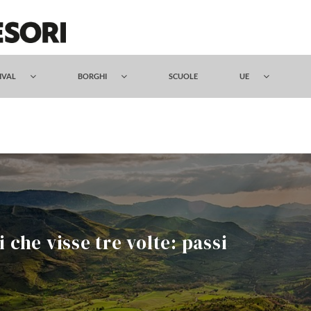
TIVAL
BORGHI
SCUOLE
UE
 che visse tre volte: passi