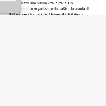
sepolta, un incontro per celebrare un’artista libera
che ha precorso i tempi
Canzoni dei migranti: i ragazzi arrivati a
Palermo raccontano le loro storie
Due star senegalesi del rap hanno incontrato in
streaming giovani partiti dai loro paesi che hanno
ricominciato una nuova vita in Italia. Un
appuntamento organizzato da ItaStra, la scuola di
Italiano per stranieri dell’Università di Palermo
“Carusi” e sfruttamento, incontro online a
Caltanissetta
Sul canale Facebook dell'assessorato comunale