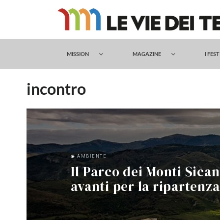
Salta
al
contenuto
MISSION
MAGAZINE
I FES
incontro
◉ AMBIENTE
Il Parco dei Monti Sicani
avanti per la ripartenza