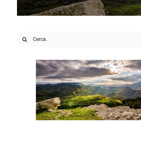
Cerca
per: