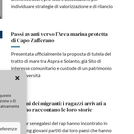
individuare strategie di valorizzazione e di rilancio
Passi avanti verso l’Area marina protetta
di Capo Zafferano
Presentata ufficialmente la proposta di tutela del
tratto di mare tra Aspra e Solanto, già Sito di
interesse comunitario e custode di un patrimonio
di biodiversità
 queste
zione o ID
Palermo ricorda Sofonisba, la dama
egativamente
pittrice che stregò Van Dyck
In occasione dell’anniversario della morte, nella
referenze
chiesa di San Giorgio dei Genovesi, dove è