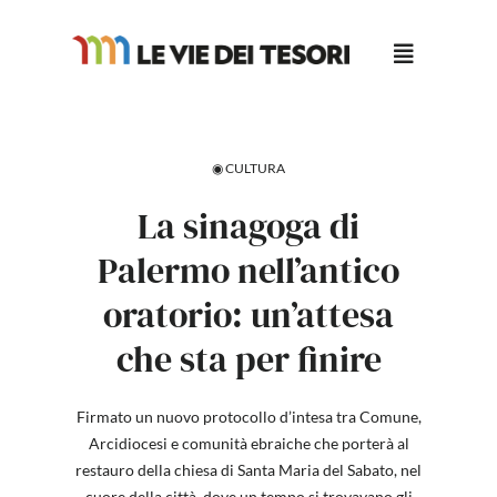
Salta
al
contenuto
◉ CULTURA
La sinagoga di
Palermo nell’antico
oratorio: un’attesa
che sta per finire
Firmato un nuovo protocollo d’intesa tra Comune,
Arcidiocesi e comunità ebraiche che porterà al
restauro della chiesa di Santa Maria del Sabato, nel
cuore della città, dove un tempo si trovavano gli