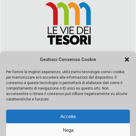
Via Duca della Verdura, 32 | Palermo
Gestisci Consenso Cookie
segreteria@leviedeitesori.it
info@leviedeitesori.it
Per fornire le migliori esperienze, utilizziamo tecnologie come i cookie
per memorizzare e/o accedere alle informazioni del dispositivo. Il
Direttore Responsabile
Marcello Barbaro
– Aut. del tribunale di
consenso a queste tecnologie ci permetterà di elaborare dati come il
Palermo n. 19 del 2017 iscrizione al roc numero 37003 Editore
comportamento di navigazione o ID unici su questo sito. Non
Porta Felice Srl. Sede legale: Via Libertà 93 – 90143 Palermo
acconsentire o ritirare il consenso può influire negativamente su alcune
Società iscritta alla Camera di Commercio di Palermo Ufficio
caratteristiche e funzioni.
Registro delle imprese di Palermo nr. REA 326823- P.I.
065228208251 Capitale 10000 euro IV
Accetta
Nega