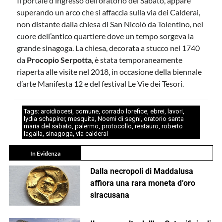
Il portale d’ingresso dell’oratorio del Sabato, appare
superando un arco che si affaccia sulla via dei Calderai,
non distante dalla chiesa di San Nicolò da Tolentino, nel
cuore dell’antico quartiere dove un tempo sorgeva la
grande sinagoga. La chiesa, decorata a stucco nel 1740
da
Procopio Serpotta
, è stata temporaneamente
riaperta alle visite nel 2018, in occasione della biennale
d’arte Manifesta 12 e del festival Le Vie dei Tesori.
Tags:
arcidiocesi
,
comune
,
corrado lorefice
,
ebrei
,
lavori
,
lydia schapirer
,
mesquita
,
Noemi di segni
,
oratorio santa
maria del sabato
,
palermo
,
protocollo
,
restauro
,
roberto
lagalla
,
sinagoga
,
via calderai
In Evidenza
Dalla necropoli di Maddalusa
affiora una rara moneta d’oro
siracusana