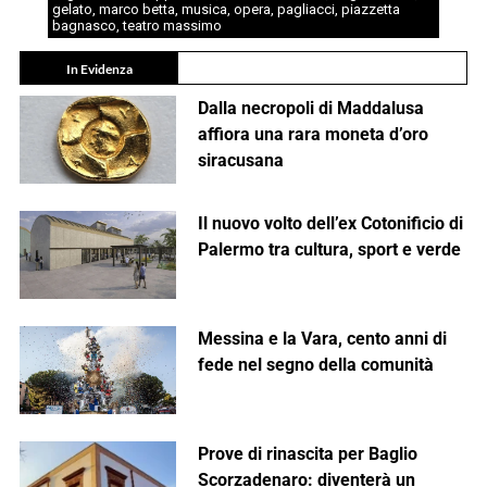
gelato
,
marco betta
,
musica
,
opera
,
pagliacci
,
piazzetta
bagnasco
,
teatro massimo
In Evidenza
Dalla necropoli di Maddalusa
affiora una rara moneta d’oro
siracusana
Il nuovo volto dell’ex Cotonificio di
Palermo tra cultura, sport e verde
Messina e la Vara, cento anni di
fede nel segno della comunità
Prove di rinascita per Baglio
Scorzadenaro: diventerà un