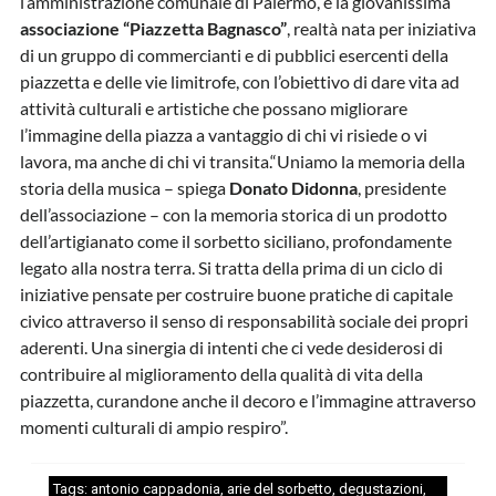
l’amministrazione comunale di Palermo, è la giovanissima
associazione “Piazzetta Bagnasco”
, realtà nata per iniziativa
di un gruppo di commercianti e di pubblici esercenti della
piazzetta e delle vie limitrofe, con l’obiettivo di dare vita ad
attività culturali e artistiche che possano migliorare
l’immagine della piazza a vantaggio di chi vi risiede o vi
lavora, ma anche di chi vi transita.“Uniamo la memoria della
storia della musica – spiega
Donato Didonna
, presidente
dell’associazione – con la memoria storica di un prodotto
dell’artigianato come il sorbetto siciliano, profondamente
legato alla nostra terra. Si tratta della prima di un ciclo di
iniziative pensate per costruire buone pratiche di capitale
civico attraverso il senso di responsabilità sociale dei propri
aderenti. Una sinergia di intenti che ci vede desiderosi di
contribuire al miglioramento della qualità di vita della
piazzetta, curandone anche il decoro e l’immagine attraverso
momenti culturali di ampio respiro”.
Tags:
antonio cappadonia
,
arie del sorbetto
,
degustazioni
,