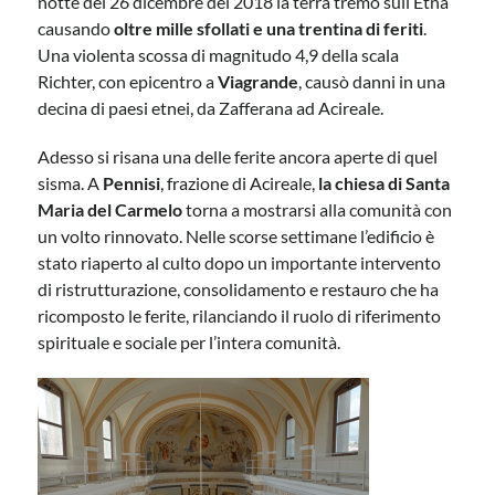
notte del 26 dicembre del 2018 la terra tremò sull’Etna
causando
oltre mille sfollati e una trentina di feriti
.
Una violenta scossa di magnitudo 4,9 della scala
Richter, con epicentro a
Viagrande
, causò danni in una
decina di paesi etnei, da Zafferana ad Acireale.
Adesso si risana una delle ferite ancora aperte di quel
sisma. A
Pennisi
, frazione di Acireale,
la chiesa di Santa
Maria del Carmelo
torna a mostrarsi alla comunità con
un volto rinnovato. Nelle scorse settimane l’edificio è
stato riaperto al culto dopo un importante intervento
di ristrutturazione, consolidamento e restauro che ha
ricomposto le ferite, rilanciando il ruolo di riferimento
spirituale e sociale per l’intera comunità.