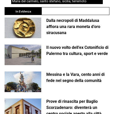
Maria del carmelo
,
santo stefano
,
sicilia
,
terremoto
In Evidenza
Dalla necropoli di Maddalusa
affiora una rara moneta d’oro
siracusana
Il nuovo volto dell’ex Cotonificio di
Palermo tra cultura, sport e verde
Messina e la Vara, cento anni di
fede nel segno della comunità
Prove di rinascita per Baglio
Scorzadenaro: diventerà un
centro sociale aperto alla città