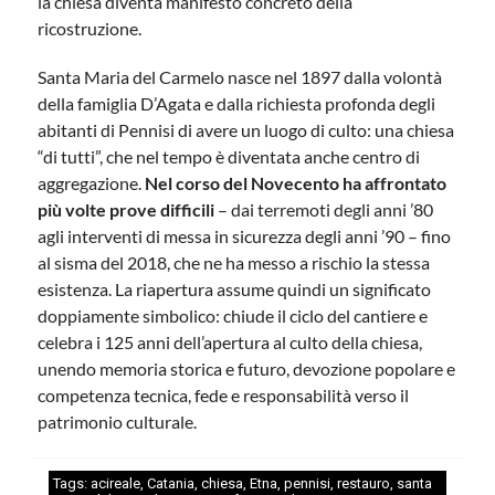
la chiesa diventa manifesto concreto della
ricostruzione.
Santa Maria del Carmelo nasce nel 1897 dalla volontà
della famiglia D’Agata e dalla richiesta profonda degli
abitanti di Pennisi di avere un luogo di culto: una chiesa
“di tutti”, che nel tempo è diventata anche centro di
aggregazione.
Nel corso del Novecento ha affrontato
più volte prove difficili
– dai terremoti degli anni ’80
agli interventi di messa in sicurezza degli anni ’90 – fino
al sisma del 2018, che ne ha messo a rischio la stessa
esistenza. La riapertura assume quindi un significato
doppiamente simbolico: chiude il ciclo del cantiere e
celebra i 125 anni dell’apertura al culto della chiesa,
unendo memoria storica e futuro, devozione popolare e
competenza tecnica, fede e responsabilità verso il
patrimonio culturale.
Tags:
acireale
,
Catania
,
chiesa
,
Etna
,
pennisi
,
restauro
,
santa