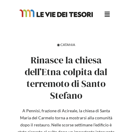
Salta
al
contenuto
◉ CATANIA
Rinasce la chiesa
dell’Etna colpita dal
terremoto di Santo
Stefano
A Pennisi, frazione di Acireale, la chiesa di Santa
Maria del Carmelo torna a mostrarsi alla comunità
dopo il restauro. Nelle scorse settimane l’edificio è
stato riaperto al culto dopo un importante intervento