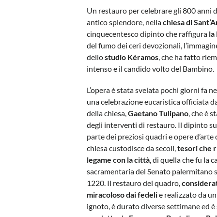
Un restauro per celebrare gli 800 anni d
antico splendore, nella
chiesa di Sant’
cinquecentesco dipinto che raffigura
la
del fumo dei ceri devozionali, l’immagin
dello
studio Kéramos
, che ha fatto rie
intenso e il candido volto del Bambino.
L’opera è stata svelata pochi giorni fa ne
una celebrazione eucaristica officiata d
della chiesa,
Gaetano Tulipano
, che è s
degli interventi di restauro. Il dipinto s
parte dei preziosi quadri e opere d’arte 
chiesa custodisce da secoli,
tesori che r
legame con la città
, di quella che fu la 
sacramentaria del Senato palermitano s
1220. Il restauro del quadro,
considera
miracoloso dai fedeli
e realizzato da u
ignoto, è durato diverse settimane ed è