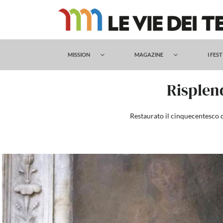
Salta
al
contenuto
MISSION
MAGAZINE
I FES
Risplen
Restaurato il cinquecentesco d