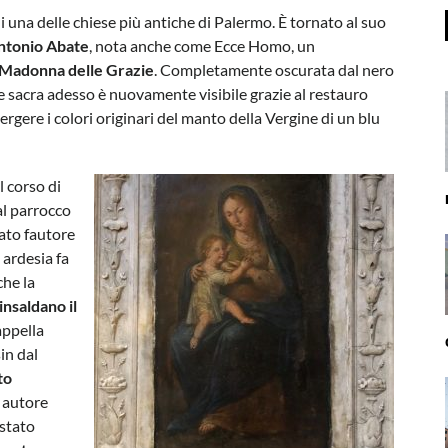
i una delle chiese più antiche di Palermo. È tornato al suo
Antonio Abate
, nota anche come Ecce Homo, un
 Madonna delle Grazie
. Completamente oscurata dal nero
e sacra adesso è nuovamente visibile grazie al restauro
mergere i colori originari del manto della Vergine di un blu
l corso di
al parrocco
tato fautore
u ardesia fa
che la
insaldano il
cappella
in dal
to
n autore
 stato