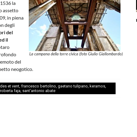
 1536 la
o assetto
09, in piena
on degli
ri del
d il
otaro
profondo
La campana della torre civica (foto Giulio Giallombardo)
rremoto del
spetto neogotico.
des et vent
,
francesco bertolino
,
gaetano tulipano
,
keramos
,
,
roberta faja
,
sant'antonio abate