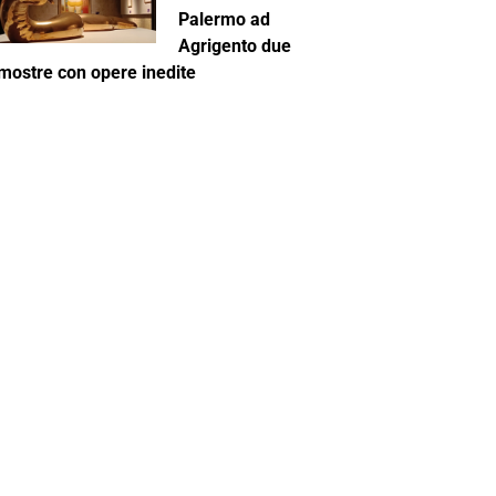
Palermo ad
Agrigento due
mostre con opere inedite