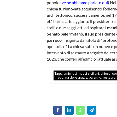
popolo (
ve ne abbiamo parlato qui
).
Nel
chiesa fu rinnovata acquisendo l’odiern
architettonico, successivamente, nel 17
età barocca, fu aggiunto il presbiterio c
stalli e due seggi, atti ad ospitare
i memb
Senato palermitano, il suo presidente e
parroco,
insignito dal titolo di “proton
apostolico”. La chiesa subì un nuovo e 
intervento di restauro a seguito del te
1823, che conferì all’edificio l’attuale a
Tags:
amici dei musei siciliani
,
chiesa
,
cor
madonna delle grazie
,
palermo
,
restauro