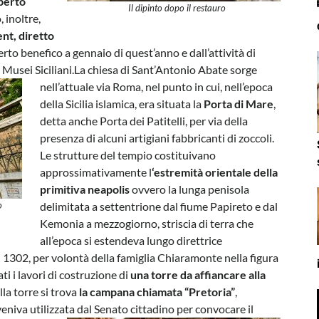
berto
Il dipinto dopo il restauro
 inoltre,
nt, diretto
rto benefico a gennaio di quest’anno e dall’attività di
Musei Siciliani.
La chiesa di Sant’Antonio Abate sorge
nell’attuale via Roma, nel punto in cui, nell’epoca
della Sicilia islamica, era situata la
Porta di Mare
,
detta anche Porta dei Patitelli, per via della
presenza di alcuni artigiani fabbricanti di zoccoli.
Le strutture del tempio costituivano
approssimativamente l
‘estremità orientale della
primitiva neapolis
ovvero la lunga penisola
o
delimitata a settentrione dal fiume Papireto e dal
Kemonia a mezzogiorno, striscia di terra che
all’epoca si estendeva lungo direttrice
l 1302, per volontà della famiglia Chiaramonte nella figura
i i lavori di costruzione di
una torre da affiancare alla
la torre si trova
la campana chiamata “Pretoria”
,
eniva utilizzata dal Senato cittadino per convocare il