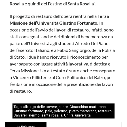
Rosalia e quindi del Festino di Santa Rosalia”.
Il progetto di restauro dell’opera rientra nella
Terza
Missione dell’Università Giustino Fortunato.
In
occasione dell’avvio dei lavori di restauro, infatti, sono
stati consegnati anche dei diplomi di benemerenza da
parte dell’Università agli studenti Alfredo De Piano,
dell’Esercito Italiano, e a Fabio Sangiorgio, della Polizia
di Stato. I due hanno ricevuto il riconoscimento per
aver saputo coniugare attività lavorativa, didattica e
Terza Missione. Un attestato è stato anche consegnato
a Vincenzo Pillitteri e al Coro Polifonico del Balzo, per
l’esibizione in occasione della presentazione dei lavori
di restauro.
Tags:
albergo delle povere
,
altare
,
Gioacchino martorana
,
Giustino fortunato
,
pala
,
palermo
,
pietro martorana
,
restauro
,
Salvare Palermo
,
santa rosalia
,
UniPa
,
università
In Evidenza