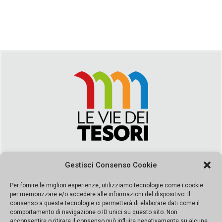
Via Duca della Verdura, 32 | Palermo
Gestisci Consenso Cookie
segreteria@leviedeitesori.it
info@leviedeitesori.it
Per fornire le migliori esperienze, utilizziamo tecnologie come i cookie
per memorizzare e/o accedere alle informazioni del dispositivo. Il
Direttore Responsabile
Marcello Barbaro
– Aut. del tribunale di
consenso a queste tecnologie ci permetterà di elaborare dati come il
Palermo n. 19 del 2017 iscrizione al roc numero 37003 Editore
comportamento di navigazione o ID unici su questo sito. Non
Porta Felice Srl. Sede legale: Via Libertà 93 – 90143 Palermo
acconsentire o ritirare il consenso può influire negativamente su alcune