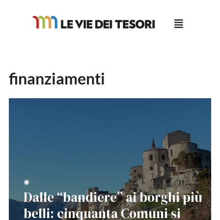
Salta
al
contenuto
finanziamenti
◉
Dalle “bandiere” ai borghi più
belli: cinquanta Comuni si