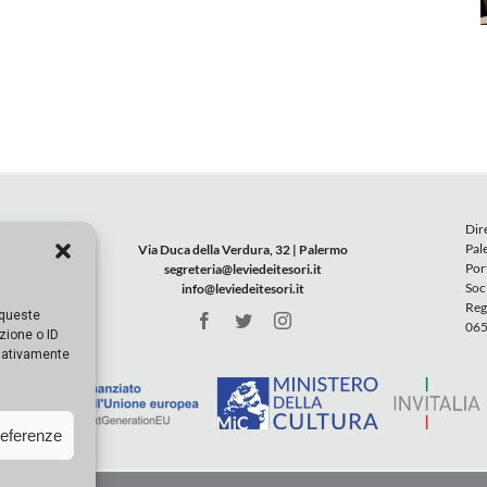
Dir
Pal
Via Duca della Verdura, 32 | Palermo
Por
segreteria@leviedeitesori.it
Soc
info@leviedeitesori.it
Reg
 queste
065
zione o ID
egativamente
referenze