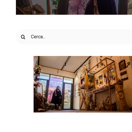
Cerca
per: