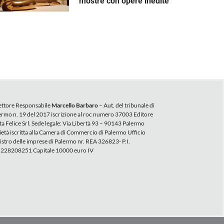
mostre con opere inedite
ettore Responsabile
Marcello Barbaro
– Aut. del tribunale di
ermo n. 19 del 2017 iscrizione al roc numero 37003 Editore
ta Felice Srl. Sede legale: Via Libertà 93 – 90143 Palermo
ietà iscritta alla Camera di Commercio di Palermo Ufficio
istro delle imprese di Palermo nr. REA 326823- P.I.
228208251 Capitale 10000 euro IV