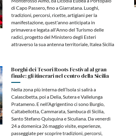
Monterosso Almo, da Licodia Eubea a Portopalo
di Capo Passero, fino a Giarratana. Luoghi,
tradizioni, percorsi, ricette, artigiani per la
manifestazione, quest'anno anticipata in
primavera e legata all'Anno del Turismo delle
radici, progetto del Ministero degli Esteri
attraverso la sua antenna territoriale, Italea Sicilia
Borghi dei Tesori Roots Festival al gran
finale: gli itinerari nel centro della Sicilia
Nella zona più interna dell’Isola si salirà a
Calascibetta, poi a Delia, Sutera e Vallelunga
Pratameno. E nell’Agrigentino ci sono Burgio,
Caltabellotta, Cammarata, Sambuca di Sicilia,
Santo Stefano Quisquina e Siculiana. Da venerdì
24 a domenica 26 maggio visite, esperienze,
passeggiate per scoprire tradizioni, percorsi,