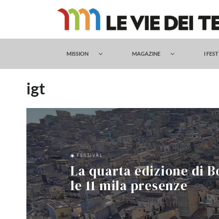
Salta
al
contenuto
MISSION
MAGAZINE
I FES
igt
◉ FESTIVAL
La quarta edizione di B
le 11 mila presenze