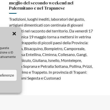
meglio del secondo weekend nel
Palermitano e nel Trapanese
Tradizioni, luoghi inediti, laboratori del gusto,
artigiani dimenticati con centinaia di giovani
coinvolti nel racconto del territorio. Da venerdì 17
a domenica 19 maggio torna a mettersi in vetrina
il folto drappello di piccoli paesi della Provincia:
Baucina, Bisacquino, Bompietro, Camporeale,
 queste
zione o ID
Contessa Entellina, Ciminna, Collesano, Gangi,
egativamente
Geraci Siculo, Giuliana, Isnello, Montelepre,
Petralia Soprana e Petralia Sottana, Pollina, Prizzi,
Valledolmo e Trappeto. In provincia di Trapani:
referenze
Calatafimi Segesta e Custonaci
Borghi dei Tesori Roots Festival al
secondo weekend: gli itinerari nel cuore
della Sicilia