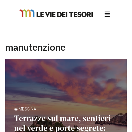
Salta
al
contenuto
manutenzione
◉ MESSINA
Terrazze sul mare, sentieri
nel verde e porte segrete: