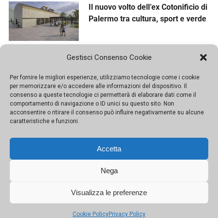
Il nuovo volto dell’ex Cotonificio di
Palermo tra cultura, sport e verde
Gestisci Consenso Cookie
Messina e la Vara, cento anni di
fede nel segno della comunità
Per fornire le migliori esperienze, utilizziamo tecnologie come i cookie
per memorizzare e/o accedere alle informazioni del dispositivo. Il
consenso a queste tecnologie ci permetterà di elaborare dati come il
comportamento di navigazione o ID unici su questo sito. Non
Prove di rinascita per Baglio
acconsentire o ritirare il consenso può influire negativamente su alcune
Scorzadenaro: diventerà un
caratteristiche e funzioni.
centro sociale aperto alla città
Accetta
Nega
A Palermo la scultura dà colore
all’invisibile, in mostra l’arte di
Visualizza le preferenze
Gabriella Furno
Cookie Policy
Privacy Policy