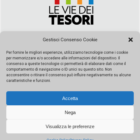
Via Duca della Verdura, 32 | Palermo
Gestisci Consenso Cookie
segreteria@leviedeitesori.it
info@leviedeitesori.it
Per fornire le migliori esperienze, utilizziamo tecnologie come i cookie
per memorizzare e/o accedere alle informazioni del dispositivo. Il
Direttore Responsabile
Marcello Barbaro
– Aut. del tribunale di
consenso a queste tecnologie ci permetterà di elaborare dati come il
Palermo n. 19 del 2017 iscrizione al roc numero 37003 Editore
comportamento di navigazione o ID unici su questo sito. Non
Porta Felice Srl. Sede legale: Via Libertà 93 – 90143 Palermo
acconsentire o ritirare il consenso può influire negativamente su alcune
Società iscritta alla Camera di Commercio di Palermo Ufficio
caratteristiche e funzioni.
Registro delle imprese di Palermo nr. REA 326823- P.I.
065228208251 Capitale 10000 euro IV
Accetta
Nega
Visualizza le preferenze
© Copyright Porta Felice | Le Vie dei Tesori. Tutti i diritti riservati |
Privacy Policy
|