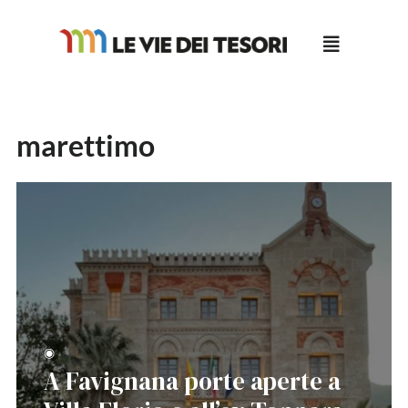
Salta
al
contenuto
marettimo
◉
A Favignana porte aperte a