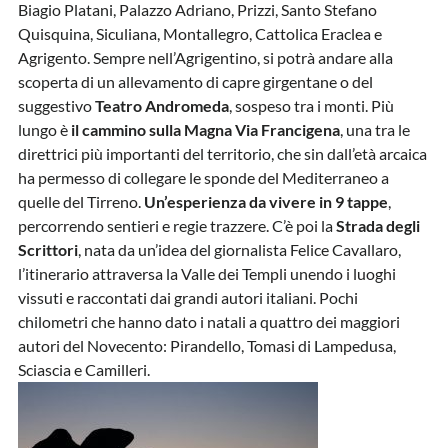
Biagio Platani, Palazzo Adriano, Prizzi, Santo Stefano
Quisquina, Siculiana, Montallegro, Cattolica Eraclea e
Agrigento. Sempre nell’Agrigentino, si potrà andare alla
scoperta di un allevamento di capre girgentane o del
suggestivo
Teatro Andromeda
, sospeso tra i monti. Più
lungo è
il cammino sulla Magna Via Francigena
, una tra le
direttrici più importanti del territorio, che sin dall’età arcaica
ha permesso di collegare le sponde del Mediterraneo a
quelle del Tirreno.
Un’esperienza da vivere in 9 tappe
,
percorrendo sentieri e regie trazzere. C’è poi la
Strada degli
Scrittori
, nata da un’idea del giornalista Felice Cavallaro,
l’itinerario attraversa la Valle dei Templi unendo i luoghi
vissuti e raccontati dai grandi autori italiani. Pochi
chilometri che hanno dato i natali a quattro dei maggiori
autori del Novecento: Pirandello, Tomasi di Lampedusa,
Sciascia e Camilleri.