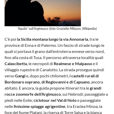
“Aquila” sull’Argimusco (foto Graziella Milazzo, Wikipedia)
C’è poi
la Sicilia montana lungo la via Annonaria
, tra le
province di Enna e di Palermo. Un fascio di strade lungo le
quali si portava il grano dall’entroterra ennese verso nord,
fino alla costa di Tusa. Il percorso attraversa località quali
Calascibetta
, le necropoli di
Realmese e Malpasso
e il
villaggio rupestre di Canalotto. La strada prosegue quindi
verso
Gangi
e, dopo pochi chilometri,
i castelli rurali di
Bordonaro soprano, di Regiovanni e di Capuano
, ancora
abitato. E ancora, la guida propone itinerari tra le
grandi
rocce zoomorfe dell’Argimusco
, sui Nebrodi; passeggiate a
piedi nelle Eolie;
ciclotour nel Val di Noto
e passeggiate
nelle
finissime spiagge agrigentine
, tra Eraclea Minoa, la
foce del fiume Platani, la riserva di Torre Salsa e la bianca