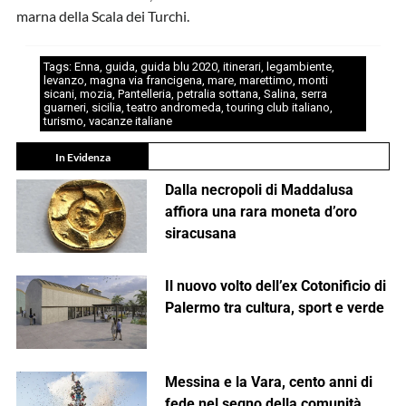
marna della Scala dei Turchi.
Tags:
Enna
,
guida
,
guida blu 2020
,
itinerari
,
legambiente
,
levanzo
,
magna via francigena
,
mare
,
marettimo
,
monti
sicani
,
mozia
,
Pantelleria
,
petralia sottana
,
Salina
,
serra
guarneri
,
sicilia
,
teatro andromeda
,
touring club italiano
,
turismo
,
vacanze italiane
In Evidenza
Dalla necropoli di Maddalusa
affiora una rara moneta d’oro
siracusana
Il nuovo volto dell’ex Cotonificio di
Palermo tra cultura, sport e verde
Messina e la Vara, cento anni di
fede nel segno della comunità