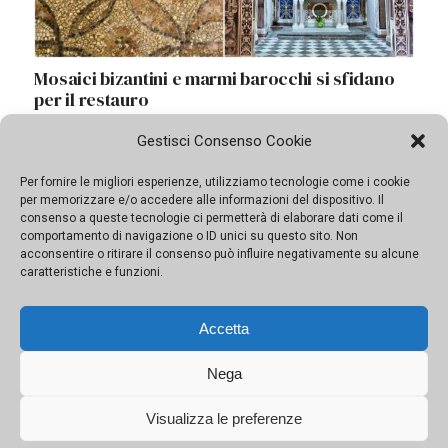
Mosaici bizantini e marmi barocchi si sfidano
per il restauro
Gestisci Consenso Cookie
A Ragusa e Milazzo i due gioielli siciliani che
partecipano alla nuova edizione del progetto “Opera
Per fornire le migliori esperienze, utilizziamo tecnologie come i cookie
tua”, che in tre anni ha ridato vita a 23 tesori
per memorizzare e/o accedere alle informazioni del dispositivo. Il
consenso a queste tecnologie ci permetterà di elaborare dati come il
comportamento di navigazione o ID unici su questo sito. Non
acconsentire o ritirare il consenso può influire negativamente su alcune
caratteristiche e funzioni.
Accetta
Nega
Visualizza le preferenze