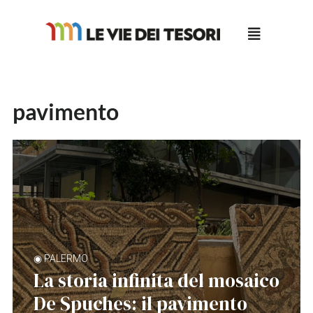
Salta
al
contenuto
pavimento
◉ PALERMO
La storia infinita del mosaico
De Spuches: il pavimento